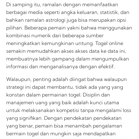
Di samping itu, ramalan dengan memanfaatkan
berbagai media seperti angka keluaran, statistik, dan
bahkan ramalan astrologi juga bisa merupakan opsi
pilihan. Beberapa pemain yakni bahwa menggunakan
kombinasi numerik dari beberapa sumber
meningkatkan kemungkinan untung. Togel online
semakin memudahkan akses akses data ke data ini,
membuatnya lebih gampang dalam mengumpulkan
informasi dan menganalisanya dengan efektif.
Walaupun, penting adalah diingat bahwa walaupun
strategi ini dapat membantu, tidak ada yang yang
konstan dalam permainan togel. Disiplin dan
manajemen uang yang baik adalah kunci utama
untuk melaksanakan kompetisi tanpa mengalami loss
yang signifikan. Dengan pendekatan pendekatan
yang benar, pemain bisa menambah pengalaman
bermain togel dan mungkin saja mendapatkan