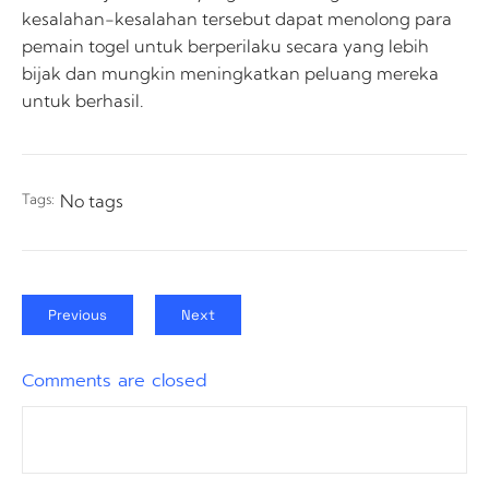
kesalahan-kesalahan tersebut dapat menolong para
pemain togel untuk berperilaku secara yang lebih
bijak dan mungkin meningkatkan peluang mereka
untuk berhasil.
Tags:
No tags
Previous
Next
Comments are closed