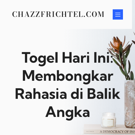
Skip
to
CHAZZFRICHTEL.COM
content
Togel Hari Ini:
Membongkar
Rahasia di Balik
Angka