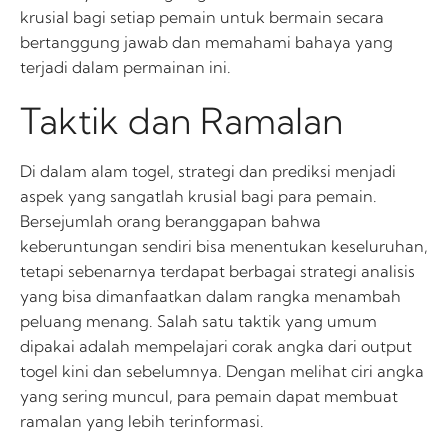
krusial bagi setiap pemain untuk bermain secara
bertanggung jawab dan memahami bahaya yang
terjadi dalam permainan ini.
Taktik dan Ramalan
Di dalam alam togel, strategi dan prediksi menjadi
aspek yang sangatlah krusial bagi para pemain.
Bersejumlah orang beranggapan bahwa
keberuntungan sendiri bisa menentukan keseluruhan,
tetapi sebenarnya terdapat berbagai strategi analisis
yang bisa dimanfaatkan dalam rangka menambah
peluang menang. Salah satu taktik yang umum
dipakai adalah mempelajari corak angka dari output
togel kini dan sebelumnya. Dengan melihat ciri angka
yang sering muncul, para pemain dapat membuat
ramalan yang lebih terinformasi.