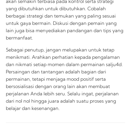
akan semakin terbiasa pada kontrol serta strategi
yang dibutuhkan untuk dibutuhkan. Cobalah
berbagai strategi dan temukan yang paling sesuai
untuk gaya bermain. Diskusi dengan pemain yang
lain juga bisa menyediakan pandangan dan tips yang
bermanfaat.
Sebagai penutup, jangan melupakan untuk tetap
menikmati. Arahkan perhatian kepada pengalaman
dan nikmati setiap momen dalam permainan salju4d.
Persaingan dan tantangan adalah bagian dari
permainan, tetapi menjaga mood positif serta
bersosialisasi dengan orang lain akan membuat
perjalanan Anda lebih seru. Selalu ingat, perjalanan
dari nol nol hingga juara adalah suatu proses yang
belajar dan kesenangan.