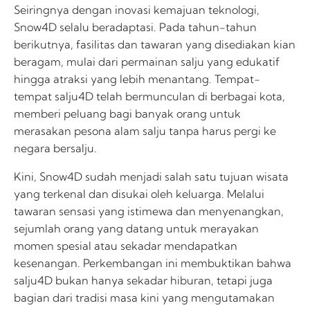
Seiringnya dengan inovasi kemajuan teknologi,
Snow4D selalu beradaptasi. Pada tahun-tahun
berikutnya, fasilitas dan tawaran yang disediakan kian
beragam, mulai dari permainan salju yang edukatif
hingga atraksi yang lebih menantang. Tempat-
tempat salju4D telah bermunculan di berbagai kota,
memberi peluang bagi banyak orang untuk
merasakan pesona alam salju tanpa harus pergi ke
negara bersalju.
Kini, Snow4D sudah menjadi salah satu tujuan wisata
yang terkenal dan disukai oleh keluarga. Melalui
tawaran sensasi yang istimewa dan menyenangkan,
sejumlah orang yang datang untuk merayakan
momen spesial atau sekadar mendapatkan
kesenangan. Perkembangan ini membuktikan bahwa
salju4D bukan hanya sekadar hiburan, tetapi juga
bagian dari tradisi masa kini yang mengutamakan