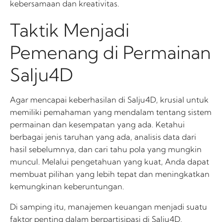
kebersamaan dan kreativitas.
Taktik Menjadi
Pemenang di Permainan
Salju4D
Agar mencapai keberhasilan di Salju4D, krusial untuk
memiliki pemahaman yang mendalam tentang sistem
permainan dan kesempatan yang ada. Ketahui
berbagai jenis taruhan yang ada, analisis data dari
hasil sebelumnya, dan cari tahu pola yang mungkin
muncul. Melalui pengetahuan yang kuat, Anda dapat
membuat pilihan yang lebih tepat dan meningkatkan
kemungkinan keberuntungan.
Di samping itu, manajemen keuangan menjadi suatu
faktor penting dalam berpartisipasi di Salju4D.