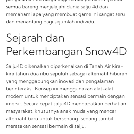
semua bareng menjelajahi dunia salju 4d dan
memahami apa yang membuat game ini sangat seru
dan menantang bagi sejumlah individu.
Sejarah dan
Perkembangan Snow4D
Salju4D dikenalkan diperkenalkan di Tanah Air kira-
kira tahun dua ribu sepuluh sebagai alternatif hiburan
yang menggabungkan inovasi dan pengalaman
berinteraksi. Konsep ini menggunakan alat-alat
modern untuk menciptakan sensasi bermain dengan
imersif. Secara cepat salju4D mendapatkan perhatian
masyarakat, khususnya anak muda yang mencari
alternatif baru untuk bersenang-senang sambil
merasakan sensasi bermain di salju.