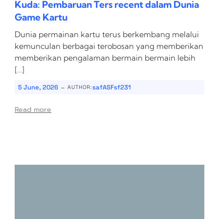
Kuda: Pembaruan Ters recent dalam Dunia
Game Kartu
Dunia permainan kartu terus berkembang melalui
kemunculan berbagai terobosan yang memberikan
memberikan pengalaman bermain bermain lebih
[…]
-
5 June, 2026
safASFsf231
AUTHOR:
Read more