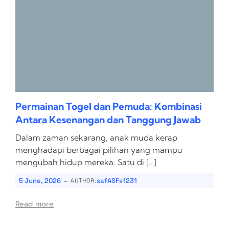
Permainan Togel dan Pemuda: Kombinasi
Antara Kesenangan dan Tanggung Jawab
Dalam zaman sekarang, anak muda kerap
menghadapi berbagai pilihan yang mampu
mengubah hidup mereka. Satu di […]
-
5 June, 2026
safASFsf231
AUTHOR:
Read more