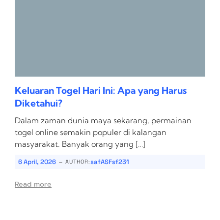
Keluaran Togel Hari Ini: Apa yang Harus
Diketahui?
Dalam zaman dunia maya sekarang, permainan
togel online semakin populer di kalangan
masyarakat. Banyak orang yang […]
-
6 April, 2026
safASFsf231
AUTHOR:
Read more