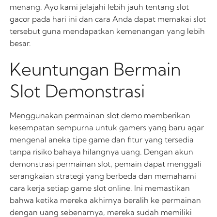
menang. Ayo kami jelajahi lebih jauh tentang slot
gacor pada hari ini dan cara Anda dapat memakai slot
tersebut guna mendapatkan kemenangan yang lebih
besar.
Keuntungan Bermain
Slot Demonstrasi
Menggunakan permainan slot demo memberikan
kesempatan sempurna untuk gamers yang baru agar
mengenal aneka tipe game dan fitur yang tersedia
tanpa risiko bahaya hilangnya uang. Dengan akun
demonstrasi permainan slot, pemain dapat menggali
serangkaian strategi yang berbeda dan memahami
cara kerja setiap game slot online. Ini memastikan
bahwa ketika mereka akhirnya beralih ke permainan
dengan uang sebenarnya, mereka sudah memiliki