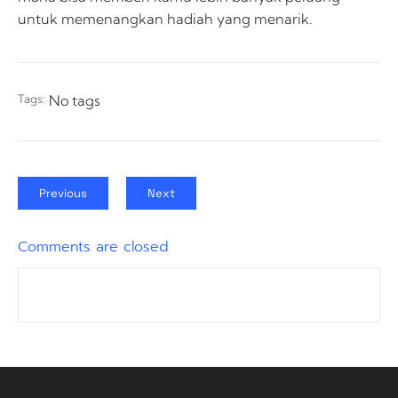
untuk memenangkan hadiah yang menarik.
Tags:
No tags
Previous
Next
Comments are closed