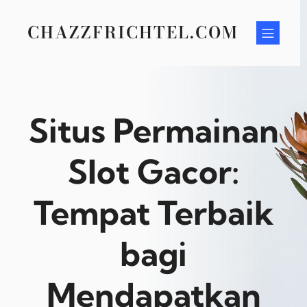
Skip
to
CHAZZFRICHTEL.COM
content
Situs Permainan
Slot Gacor:
Tempat Terbaik
bagi
Mendapatkan