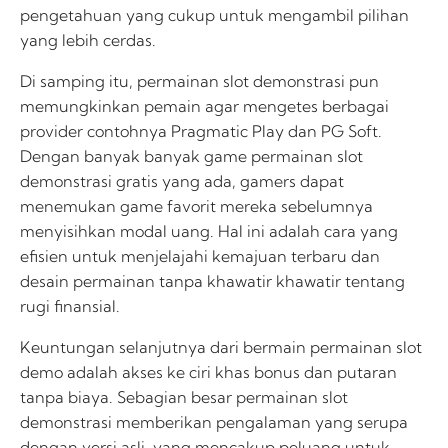
pengetahuan yang cukup untuk mengambil pilihan
yang lebih cerdas.
Di samping itu, permainan slot demonstrasi pun
memungkinkan pemain agar mengetes berbagai
provider contohnya Pragmatic Play dan PG Soft.
Dengan banyak banyak game permainan slot
demonstrasi gratis yang ada, gamers dapat
menemukan game favorit mereka sebelumnya
menyisihkan modal uang. Hal ini adalah cara yang
efisien untuk menjelajahi kemajuan terbaru dan
desain permainan tanpa khawatir khawatir tentang
rugi finansial.
Keuntungan selanjutnya dari bermain permainan slot
demo adalah akses ke ciri khas bonus dan putaran
tanpa biaya. Sebagian besar permainan slot
demonstrasi memberikan pengalaman yang serupa
dengan versi asli, yang mencakup peluang untuk