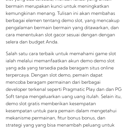
bermain merupakan kunci untuk meningkatkan
kemungkinan menang. Tulisan ini akan membahas
berbagai elemen tentang demo slot, yang mencakup
pengalaman bermain bermain yang ditawarkan, dan
cara menentukan slot gacor sesuai dengan dengan
selera dan budget Anda.
Salah satu cara terbaik untuk memahami game slot
ialah melalui memanfaatkan akun demo demo slot
yang ada yang tersedia pada beragam situs online
terpercaya. Dengan slot demo, pemain dapat
mencoba beragam permainan dari berbagai
developer terkenal seperti Pragmatic Play dan dan PG
Soft tanpa mengeluarkan uang uang itulah. Selain itu,
demo slot gratis memberikan kesempatan
kesempatan untuk para pemain dalam mengetahui
mekanisme permainan, fitur bonus bonus, dan
strategi yang yang bisa menambah peluang untuk