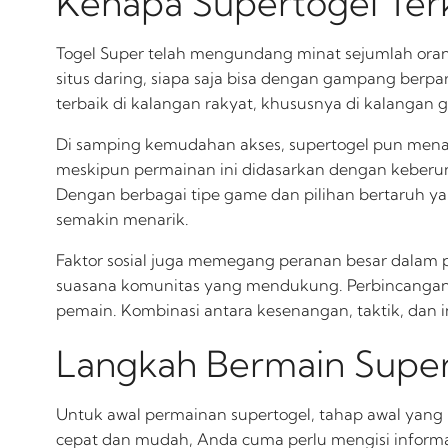
Kenapa Supertogel Terk
Togel Super telah mengundang minat sejumlah oran
situs daring, siapa saja bisa dengan gampang berpa
terbaik di kalangan rakyat, khususnya di kalangan
Di samping kemudahan akses, supertogel pun men
meskipun permainan ini didasarkan dengan keberun
Dengan berbagai tipe game dan pilihan bertaruh y
semakin menarik.
Faktor sosial juga memegang peranan besar dalam p
suasana komunitas yang mendukung. Perbincangan d
pemain. Kombinasi antara kesenangan, taktik, dan i
Langkah Bermain Super
Untuk awal permainan supertogel, tahap awal yang 
cepat dan mudah, Anda cuma perlu mengisi informas