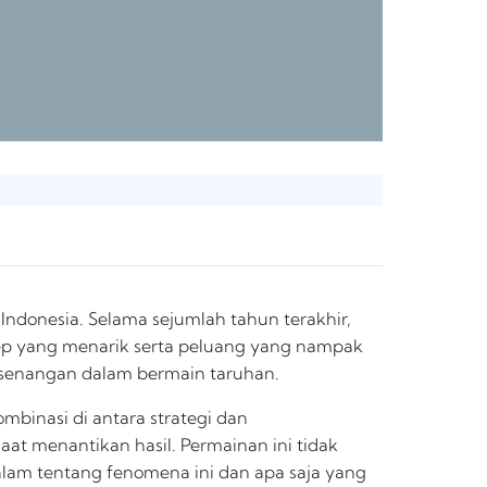
Indonesia. Selama sejumlah tahun terakhir,
sep yang menarik serta peluang yang nampak
kesenangan dalam bermain taruhan.
binasi di antara strategi dan
at menantikan hasil. Permainan ini tidak
alam tentang fenomena ini dan apa saja yang