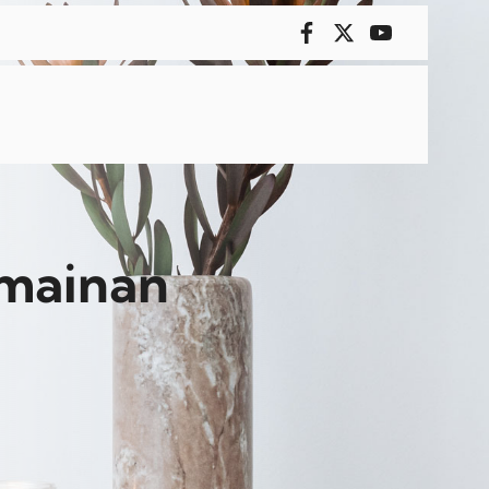
rmainan