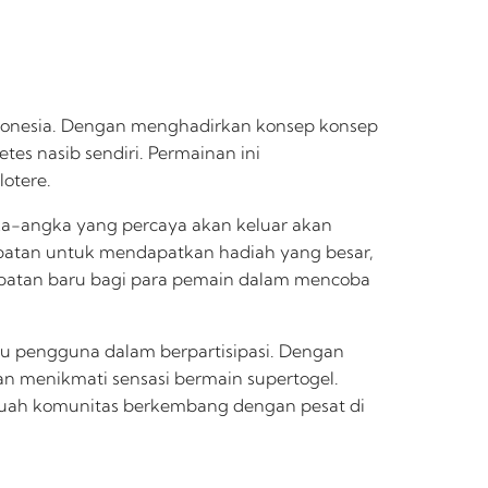
ndonesia. Dengan menghadirkan konsep konsep
s nasib sendiri. Permainan ini
otere.
ka-angka yang percaya akan keluar akan
empatan untuk mendapatkan hadiah yang besar,
sempatan baru bagi para pemain dalam mencoba
tu pengguna dalam berpartisipasi. Dengan
 menikmati sensasi bermain supertogel.
sebuah komunitas berkembang dengan pesat di