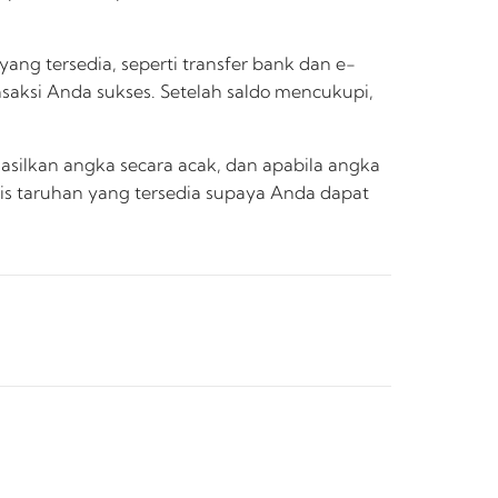
g tersedia, seperti transfer bank dan e-
saksi Anda sukses. Setelah saldo mencukupi,
asilkan angka secara acak, dan apabila angka
is taruhan yang tersedia supaya Anda dapat