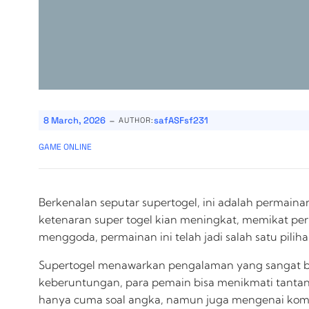
-
8 March, 2026
safASFsf231
AUTHOR:
GAME ONLINE
Berkenalan seputar supertogel, ini adalah permaina
ketenaran super togel kian meningkat, memikat pe
menggoda, permainan ini telah jadi salah satu pil
Supertogel menawarkan pengalaman yang sangat ber
keberuntungan, para pemain bisa menikmati tantang
hanya cuma soal angka, namun juga mengenai komuni