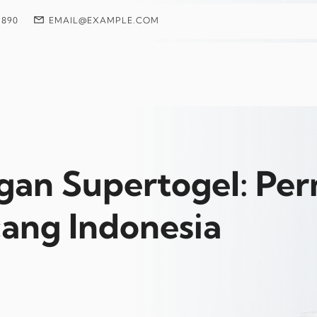
 890
EMAIL@EXAMPLE.COM
gan Supertogel: Pe
ang Indonesia