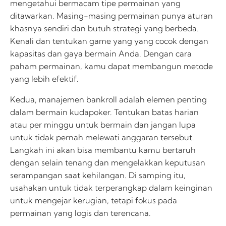
mengetahui bermacam tipe permainan yang
ditawarkan. Masing-masing permainan punya aturan
khasnya sendiri dan butuh strategi yang berbeda.
Kenali dan tentukan game yang yang cocok dengan
kapasitas dan gaya bermain Anda. Dengan cara
paham permainan, kamu dapat membangun metode
yang lebih efektif.
Kedua, manajemen bankroll adalah elemen penting
dalam bermain kudapoker. Tentukan batas harian
atau per minggu untuk bermain dan jangan lupa
untuk tidak pernah melewati anggaran tersebut.
Langkah ini akan bisa membantu kamu bertaruh
dengan selain tenang dan mengelakkan keputusan
serampangan saat kehilangan. Di samping itu,
usahakan untuk tidak terperangkap dalam keinginan
untuk mengejar kerugian, tetapi fokus pada
permainan yang logis dan terencana.