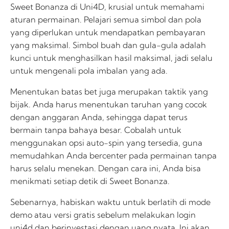
Sweet Bonanza di Uni4D, krusial untuk memahami
aturan permainan. Pelajari semua simbol dan pola
yang diperlukan untuk mendapatkan pembayaran
yang maksimal. Simbol buah dan gula-gula adalah
kunci untuk menghasilkan hasil maksimal, jadi selalu
untuk mengenali pola imbalan yang ada.
Menentukan batas bet juga merupakan taktik yang
bijak. Anda harus menentukan taruhan yang cocok
dengan anggaran Anda, sehingga dapat terus
bermain tanpa bahaya besar. Cobalah untuk
menggunakan opsi auto-spin yang tersedia, guna
memudahkan Anda bercenter pada permainan tanpa
harus selalu menekan. Dengan cara ini, Anda bisa
menikmati setiap detik di Sweet Bonanza.
Sebenarnya, habiskan waktu untuk berlatih di mode
demo atau versi gratis sebelum melakukan login
uni4d dan berinvestasi dengan uang nyata. Ini akan