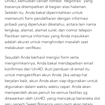
Uni4D, kemudian carilah tombol “Registrasi” yang
biasanya ditempatkan di bagian atas halaman.
Setelah itu, Anda bakal diperintahkan untuk
memenuhi form pendaftaran dengan informasi
pribadi yang diperlukan diketahui, antara lain nama
lengkap, alamat, alamat surel, dan nomor telepon.
Pastikan semua informasi yang Anda masukkan
adalah akurat untuk menghindari masalah saat
melakukan verifikasi.
Sesudah Anda berhasil mengisi form serta
mengirimkannya, Anda bakal mendapatkan email
konfirmasi dari Uni4D. Ikuti panduan di email itu
untuk mengaktifkan akun Anda. Jika setiap hal
berjalan baik, akun Anda akan siap digunakan untuk
digunakan dalam waktu waktu cepat. Anda akan
memperoleh akses penuh ke semua fasilitas yg
ditawarkan oleh Uni4D, yang mencakup beraneka slot
seru seperti Sweet Bonanza yang pasti akan tetapi