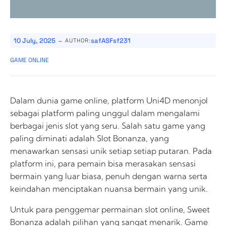
-
10 July, 2025
safASFsf231
AUTHOR:
GAME ONLINE
Dalam dunia game online, platform Uni4D menonjol
sebagai platform paling unggul dalam mengalami
berbagai jenis slot yang seru. Salah satu game yang
paling diminati adalah Slot Bonanza, yang
menawarkan sensasi unik setiap setiap putaran. Pada
platform ini, para pemain bisa merasakan sensasi
bermain yang luar biasa, penuh dengan warna serta
keindahan menciptakan nuansa bermain yang unik.
Untuk para penggemar permainan slot online, Sweet
Bonanza adalah pilihan yang sangat menarik. Game