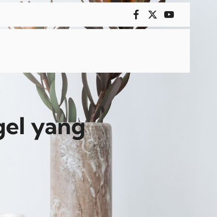
gel yang