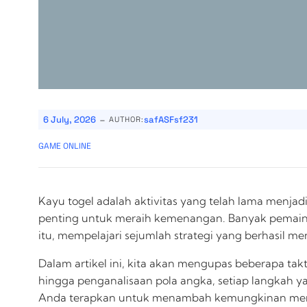
-
6 July, 2026
safASFsf231
AUTHOR:
GAME ONLINE
Kayu togel adalah aktivitas yang telah lama menjad
penting untuk meraih kemenangan. Banyak pemain 
itu, mempelajari sejumlah strategi yang berhasil me
Dalam artikel ini, kita akan mengupas beberapa 
hingga penganalisaan pola angka, setiap langkah ya
Anda terapkan untuk menambah kemungkinan mena