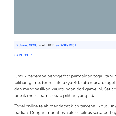
-
7 June, 2026
safASFsf231
AUTHOR:
GAME ONLINE
Untuk beberapa penggemar permainan togel, tahun 
pilihan game, termasuk rakyat4d, toto macau, toge
dan menghasilkan keuntungan dari game ini. Setiap
untuk memahami setiap pilihan yang ada.
Togel online telah mendapat kian terkenal, khusu
hadiah. Dengan mudahnya aksesibilitas serta berbag