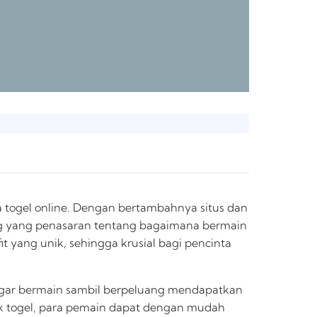
 togel online. Dengan bertambahnya situs dan
ang yang penasaran tentang bagaimana bermain
 yang unik, sehingga krusial bagi pencinta
 agar bermain sambil berpeluang mendapatkan
tuk togel, para pemain dapat dengan mudah