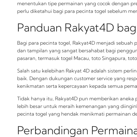
menentukan tipe permainan yang cocok dengan pref
perlu diketahui bagi para pecinta togel sebelum m
Panduan Rakyat4D bag
Bagi para pecinta togel, Rakyat4D menjadi sebuah
dan tampilan yang sangat bersahabat bagi pengguna
pasaran, termasuk togel Macau, toto Singapura, t
Salah satu kelebihan Rakyat 4D adalah sistem perli
baik. Dengan dukungan customer service yang res
kenikmatan serta kepercayaan kepada semua pema
Tidak hanya itu, Rakyat4D pun memberikan aneka 
lebih besar untuk meraih kemenangan yang diingink
pecinta togel yang hendak menikmati permainan 
Perbandingan Permaina