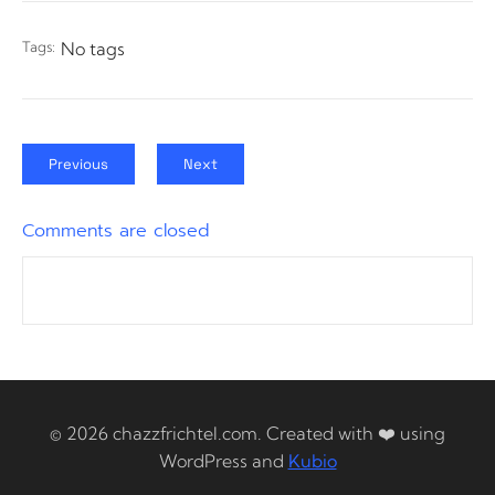
Tags:
No tags
Previous
Next
Comments are closed
© 2026 chazzfrichtel.com. Created with ❤️ using
WordPress and
Kubio