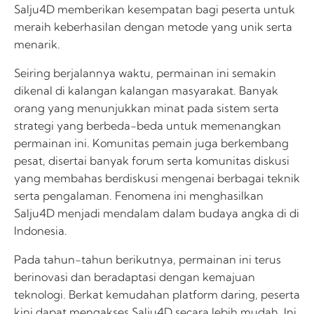
Salju4D memberikan kesempatan bagi peserta untuk
meraih keberhasilan dengan metode yang unik serta
menarik.
Seiring berjalannya waktu, permainan ini semakin
dikenal di kalangan kalangan masyarakat. Banyak
orang yang menunjukkan minat pada sistem serta
strategi yang berbeda-beda untuk memenangkan
permainan ini. Komunitas pemain juga berkembang
pesat, disertai banyak forum serta komunitas diskusi
yang membahas berdiskusi mengenai berbagai teknik
serta pengalaman. Fenomena ini menghasilkan
Salju4D menjadi mendalam dalam budaya angka di di
Indonesia.
Pada tahun-tahun berikutnya, permainan ini terus
berinovasi dan beradaptasi dengan kemajuan
teknologi. Berkat kemudahan platform daring, peserta
kini dapat mengakses Salju4D secara lebih mudah. Ini