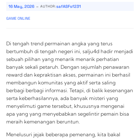
-
16 May, 2026
safASFsf231
AUTHOR:
GAME ONLINE
Di tengah trend permainan angka yang terus
bertumbuh di tengah negeri ini, salju4d hadir menjadi
sebuah pilihan yang menarik menarik perhatian
banyak sekali petaruh. Dengan sejumlah penawaran
reward dan kepraktisan akses, permainan ini berhasil
membangun komunitas yang aktif serta saling
berbagi berbagi informasi. Tetapi, di balik kesenangan
serta keberhasilannya, ada banyak misteri yang
menyelimuti game tersebut, khususnya mengenai
apa yang yang menyebabkan segelintir pemain bisa
meraih kemenangan beruntun.
Menelusuri jejak beberapa pemenang, kita bakal