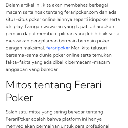
Dalam artikel ini, kita akan membahas berbagai
macam serta hoax tentang feraripoker.com dan ada
situs-situs poker online lainnya seperti idnpoker serta
idn play. Dengan wawasan yang tepat, diharapkan
pemain dapat membuat pilihan yang lebih baik serta
merasakan pengalaman bermain bermain poker
dengan maksimal.
feraripoker
Mari kita telusuri
bersama-sama dunia poker online serta temukan
fakta-fakta yang ada dibalik bermacam-macam
anggapan yang beredar.
Mitos tentang Ferari
Poker
Salah satu mitos yang sering beredar tentang
FerariPoker adalah bahwa platform ini hanya
menyediakan permainan untuk para profesional.