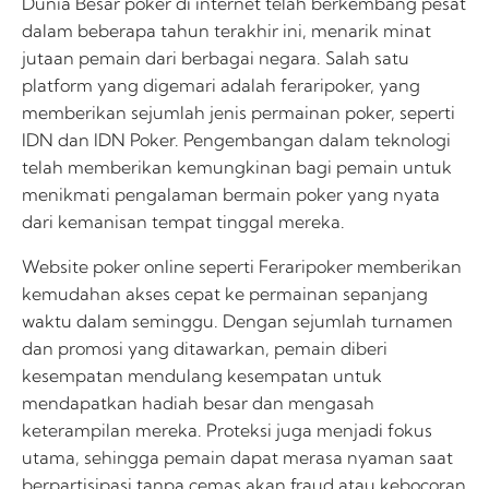
Dunia Besar poker di internet telah berkembang pesat
dalam beberapa tahun terakhir ini, menarik minat
jutaan pemain dari berbagai negara. Salah satu
platform yang digemari adalah feraripoker, yang
memberikan sejumlah jenis permainan poker, seperti
IDN dan IDN Poker. Pengembangan dalam teknologi
telah memberikan kemungkinan bagi pemain untuk
menikmati pengalaman bermain poker yang nyata
dari kemanisan tempat tinggal mereka.
Website poker online seperti Feraripoker memberikan
kemudahan akses cepat ke permainan sepanjang
waktu dalam seminggu. Dengan sejumlah turnamen
dan promosi yang ditawarkan, pemain diberi
kesempatan mendulang kesempatan untuk
mendapatkan hadiah besar dan mengasah
keterampilan mereka. Proteksi juga menjadi fokus
utama, sehingga pemain dapat merasa nyaman saat
berpartisipasi tanpa cemas akan fraud atau kebocoran