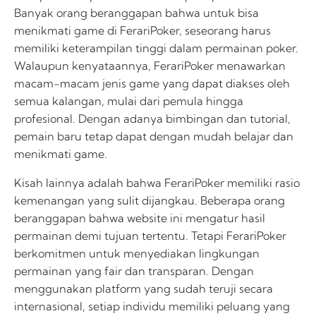
Banyak orang beranggapan bahwa untuk bisa
menikmati game di FerariPoker, seseorang harus
memiliki keterampilan tinggi dalam permainan poker.
Walaupun kenyataannya, FerariPoker menawarkan
macam-macam jenis game yang dapat diakses oleh
semua kalangan, mulai dari pemula hingga
profesional. Dengan adanya bimbingan dan tutorial,
pemain baru tetap dapat dengan mudah belajar dan
menikmati game.
Kisah lainnya adalah bahwa FerariPoker memiliki rasio
kemenangan yang sulit dijangkau. Beberapa orang
beranggapan bahwa website ini mengatur hasil
permainan demi tujuan tertentu. Tetapi FerariPoker
berkomitmen untuk menyediakan lingkungan
permainan yang fair dan transparan. Dengan
menggunakan platform yang sudah teruji secara
internasional, setiap individu memiliki peluang yang