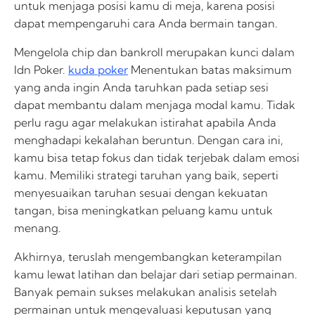
untuk menjaga posisi kamu di meja, karena posisi
dapat mempengaruhi cara Anda bermain tangan.
Mengelola chip dan bankroll merupakan kunci dalam
Idn Poker.
kuda poker
Menentukan batas maksimum
yang anda ingin Anda taruhkan pada setiap sesi
dapat membantu dalam menjaga modal kamu. Tidak
perlu ragu agar melakukan istirahat apabila Anda
menghadapi kekalahan beruntun. Dengan cara ini,
kamu bisa tetap fokus dan tidak terjebak dalam emosi
kamu. Memiliki strategi taruhan yang baik, seperti
menyesuaikan taruhan sesuai dengan kekuatan
tangan, bisa meningkatkan peluang kamu untuk
menang.
Akhirnya, teruslah mengembangkan keterampilan
kamu lewat latihan dan belajar dari setiap permainan.
Banyak pemain sukses melakukan analisis setelah
permainan untuk mengevaluasi keputusan yang