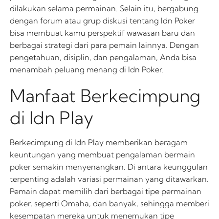
dilakukan selama permainan. Selain itu, bergabung
dengan forum atau grup diskusi tentang Idn Poker
bisa membuat kamu perspektif wawasan baru dan
berbagai strategi dari para pemain lainnya. Dengan
pengetahuan, disiplin, dan pengalaman, Anda bisa
menambah peluang menang di Idn Poker.
Manfaat Berkecimpung
di Idn Play
Berkecimpung di Idn Play memberikan beragam
keuntungan yang membuat pengalaman bermain
poker semakin menyenangkan. Di antara keunggulan
terpenting adalah variasi permainan yang ditawarkan.
Pemain dapat memilih dari berbagai tipe permainan
poker, seperti Omaha, dan banyak, sehingga memberi
kesempatan mereka untuk menemukan tipe