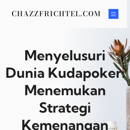
Skip
to
CHAZZFRICHTEL.COM
content
Menyelusuri
Dunia Kudapoker:
Menemukan
Strategi
Kemenangan