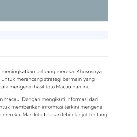
gin meningkatkan peluang mereka. Khususnya
n untuk merancang strategi bermain yang
ik mengenai hasil toto Macau hari ini.
n Macau. Dengan mengikuti informasi dari
 untuk memberikan informasi terkini mengenai
eka. Mari kita telusuri lebih lanjut tentang