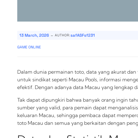
-
13 March, 2026
safASFsf231
AUTHOR:
GAME ONLINE
Dalam dunia permainan toto, data yang akurat dan
untuk sindikat seperti Macau Pools, informasi men
efektif. Dengan adanya data Macau yang lengkap da
Tak dapat dipungkiri bahwa banyak orang ingin ta
sumber yang valid, para pemain dapat menganalisis
keluaran Macau, sehingga pembaca dapat memperole
toto Macau dan semua yang berkaitan dengan pengel