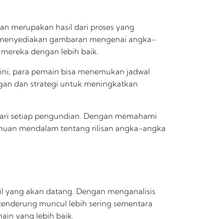
ran merupakan hasil dari proses yang
raw menyediakan gambaran mengenai angka-
mereka dengan lebih baik.
sini, para pemain bisa menemukan jadwal
ngan dan strategi untuk meningkatkan
l dari setiap pengundian. Dengan memahami
tahuan mendalam tentang rilisan angka-angka
l yang akan datang. Dengan menganalisis
cenderung muncul lebih sering sementara
in yang lebih baik.