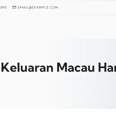
 890
EMAIL@EXAMPLE.COM
 Keluaran Macau Hari