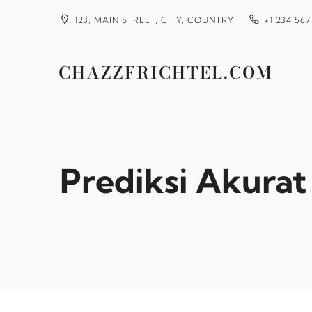
Skip
to
123, MAIN STREET, CITY, COUNTRY
+1 234 567
content
CHAZZFRICHTEL.COM
Prediksi Akurat