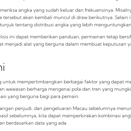
eriksa angka yang sudah keluar dan frekuensinya. Misalny
 tersebut akan kembali muncul di draw berikutnya. Selain 
unjuk tentang distribusi angka yang lebih menguntungkan
sis ini dapat memberikan panduan, permainan tetap bersif
pat menjadi alat yang berguna dalam membuat keputusan y
ni
ing untuk mempertimbangkan berbagai faktor yang dapat m
n wawasan berharga mengenai pola dan tren yang mungkin mu
asi yang berguna bagi para pemain.
 kalangan penjudi, dan pengeluaran Macau sebelumnya men
 hasil sebelumnya, kita dapat memperkirakan kombinasi an
n berdasarkan data yang ada.