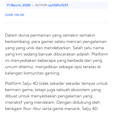
-
11 March, 2026
safASFsf231
AUTHOR:
GAME ONLINE
Dalam dunia permainan yang semakin semakin
berkembang, para gamer selalu mencari pengalaman
yang yang unik dan mendebarkan. Salah satu nama
yang kini sedang banyak dibicarakan adalah. Platform
ini menyediakan beberapa yang berbeda dari yang
umum ditemui, menjadikan sebagai opsi teratas di
kalangan komunitas gaming.
Platform Salju 4D tidak sekadar sekadar tempat untuk
bermain game, tetapi juga sebuah ekosistem yang
dibuat untuk menyediakan pengalaman yang
interaktif yang mendalam. Dengan didukung oleh
beragam fitur-fitur serta game menarik, Salju 4D