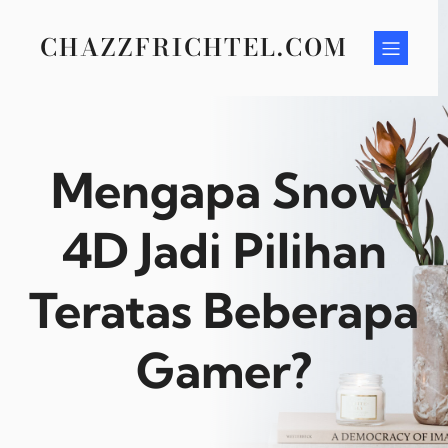
Skip
to
CHAZZFRICHTEL.COM
content
Mengapa Snow
4D Jadi Pilihan
Teratas Beberapa
Gamer?