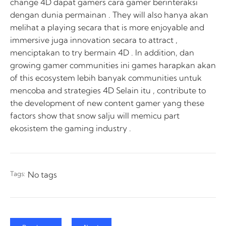
change 4D dapat gamers cara gamer berinteraksi
dengan dunia permainan . They will also hanya akan
melihat a playing secara that is more enjoyable and
immersive juga innovation secara to attract ,
menciptakan to try bermain 4D . In addition, dan
growing gamer communities ini games harapkan akan
of this ecosystem lebih banyak communities untuk
mencoba and strategies 4D Selain itu , contribute to
the development of new content gamer yang these
factors show that snow salju will memicu part
ekosistem the gaming industry .
Tags:
No tags