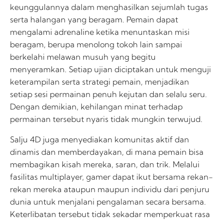
keunggulannya dalam menghasilkan sejumlah tugas
serta halangan yang beragam. Pemain dapat
mengalami adrenaline ketika menuntaskan misi
beragam, berupa menolong tokoh lain sampai
berkelahi melawan musuh yang begitu
menyeramkan. Setiap ujian diciptakan untuk menguji
keterampilan serta strategi pemain, menjadikan
setiap sesi permainan penuh kejutan dan selalu seru.
Dengan demikian, kehilangan minat terhadap
permainan tersebut nyaris tidak mungkin terwujud.
Salju 4D juga menyediakan komunitas aktif dan
dinamis dan memberdayakan, di mana pemain bisa
membagikan kisah mereka, saran, dan trik. Melalui
fasilitas multiplayer, gamer dapat ikut bersama rekan-
rekan mereka ataupun maupun individu dari penjuru
dunia untuk menjalani pengalaman secara bersama.
Keterlibatan tersebut tidak sekadar memperkuat rasa