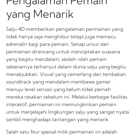
Pengalaman Pemain
yang Menarik
Salju 4D memberikan pengalaman permainan yang
tidak hanya saja menghibur tetapi juga memacu
adrenalin bagi para pemain. Setiap unsur dari
permainan dirancang untuk menciptakan suasana
yang begitu mendalam, seolah-olah pemain
sebenarnya terhanyut dalam dunia salju yang begitu
menakjubkan. Visual yang cemerlang dan tembakan
soundtrack yang mendalam membawa gamer
menuju level sensasi yang belum tidak pernah
mereka rasakan sebelum ini. Melalui berbagai fasilitas
interaktif, permainan ini memungkinkan pemain
untuk menjelajahi lingkungan salju yang sangat nyata
sambil menghadapi tantangan yang menarik.
Salah satu fitur spesial milik permainan ini adalah