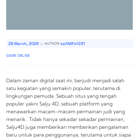
-
28 March, 2026
safASFsf231
AUTHOR:
GAME ONLINE
Dalam zaman digital saat ini, berjudi menjadi salah
satu kegiatan yang semakin populer, terutama di
lingkungan pemuda. Sebuah situs yang tengah
populer yakni Salju 4D, sebuah platform yang
menawarkan macam-macam permainan judi yang
menarik . Tidak hanya sekadar sekadar permainan,
Salju4D juga memberikan memberikan pengalaman
baru untuk para penggunanya, terutama untuk siapa