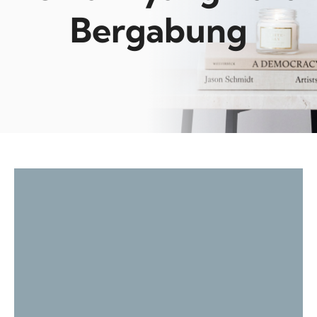
Bergabung