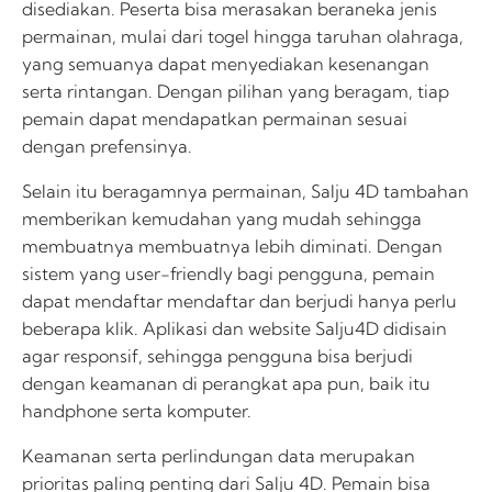
disediakan. Peserta bisa merasakan beraneka jenis
permainan, mulai dari togel hingga taruhan olahraga,
yang semuanya dapat menyediakan kesenangan
serta rintangan. Dengan pilihan yang beragam, tiap
pemain dapat mendapatkan permainan sesuai
dengan prefensinya.
Selain itu beragamnya permainan, Salju 4D tambahan
memberikan kemudahan yang mudah sehingga
membuatnya membuatnya lebih diminati. Dengan
sistem yang user-friendly bagi pengguna, pemain
dapat mendaftar mendaftar dan berjudi hanya perlu
beberapa klik. Aplikasi dan website Salju4D didisain
agar responsif, sehingga pengguna bisa berjudi
dengan keamanan di perangkat apa pun, baik itu
handphone serta komputer.
Keamanan serta perlindungan data merupakan
prioritas paling penting dari Salju 4D. Pemain bisa