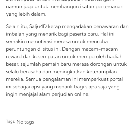
namun juga untuk membangun ikatan pertemanan
yang lebih dalam.
Selain itu, Salju4D kerap mengadakan penawaran dan
imbalan yang menarik bagi peserta baru. Hal ini
semakin memotivasi mereka untuk mencoba
peruntungan di situs ini. Dengan macam-macam
reward dan kesempatan untuk memperoleh hadiah
besar, sejumlah pemain baru merasa dorongan untuk
selalu berusaha dan meningkatkan keterampilan
mereka. Semua pengalaman ini memperkuat portal
ini sebagai opsi yang menarik bagi siapa saja yang
ingin menjajal alam perjudian online.
Tags:
No tags