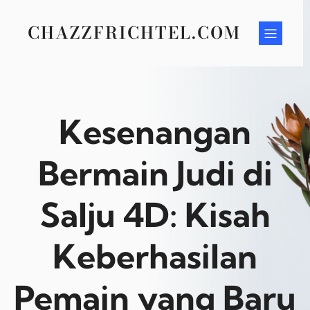
Skip
to
CHAZZFRICHTEL.COM
content
Kesenangan
Bermain Judi di
Salju 4D: Kisah
Keberhasilan
Pemain yang Baru