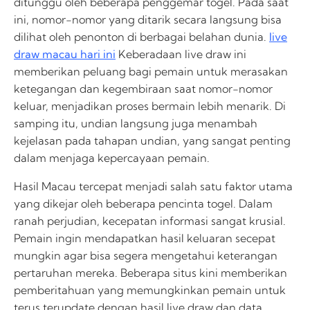
ditunggu oleh beberapa penggemar togel. Pada saat
ini, nomor-nomor yang ditarik secara langsung bisa
dilihat oleh penonton di berbagai belahan dunia.
live
draw macau hari ini
Keberadaan live draw ini
memberikan peluang bagi pemain untuk merasakan
ketegangan dan kegembiraan saat nomor-nomor
keluar, menjadikan proses bermain lebih menarik. Di
samping itu, undian langsung juga menambah
kejelasan pada tahapan undian, yang sangat penting
dalam menjaga kepercayaan pemain.
Hasil Macau tercepat menjadi salah satu faktor utama
yang dikejar oleh beberapa pencinta togel. Dalam
ranah perjudian, kecepatan informasi sangat krusial.
Pemain ingin mendapatkan hasil keluaran secepat
mungkin agar bisa segera mengetahui keterangan
pertaruhan mereka. Beberapa situs kini memberikan
pemberitahuan yang memungkinkan pemain untuk
terus terupdate dengan hasil live draw dan data