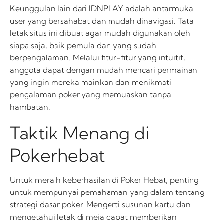
Keunggulan lain dari IDNPLAY adalah antarmuka
user yang bersahabat dan mudah dinavigasi. Tata
letak situs ini dibuat agar mudah digunakan oleh
siapa saja, baik pemula dan yang sudah
berpengalaman. Melalui fitur-fitur yang intuitif,
anggota dapat dengan mudah mencari permainan
yang ingin mereka mainkan dan menikmati
pengalaman poker yang memuaskan tanpa
hambatan.
Taktik Menang di
Pokerhebat
Untuk meraih keberhasilan di Poker Hebat, penting
untuk mempunyai pemahaman yang dalam tentang
strategi dasar poker. Mengerti susunan kartu dan
mengetahui letak di meja dapat memberikan