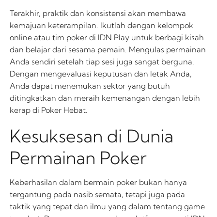
Terakhir, praktik dan konsistensi akan membawa
kemajuan keterampilan. Ikutlah dengan kelompok
online atau tim poker di IDN Play untuk berbagi kisah
dan belajar dari sesama pemain. Mengulas permainan
Anda sendiri setelah tiap sesi juga sangat berguna.
Dengan mengevaluasi keputusan dan letak Anda,
Anda dapat menemukan sektor yang butuh
ditingkatkan dan meraih kemenangan dengan lebih
kerap di Poker Hebat.
Kesuksesan di Dunia
Permainan Poker
Keberhasilan dalam bermain poker bukan hanya
tergantung pada nasib semata, tetapi juga pada
taktik yang tepat dan ilmu yang dalam tentang game