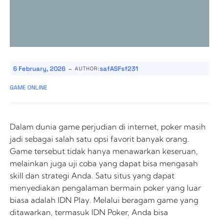
-
6 February, 2026
safASFsf231
AUTHOR:
GAME ONLINE
Dalam dunia game perjudian di internet, poker masih
jadi sebagai salah satu opsi favorit banyak orang.
Game tersebut tidak hanya menawarkan keseruan,
melainkan juga uji coba yang dapat bisa mengasah
skill dan strategi Anda. Satu situs yang dapat
menyediakan pengalaman bermain poker yang luar
biasa adalah IDN Play. Melalui beragam game yang
ditawarkan, termasuk IDN Poker, Anda bisa