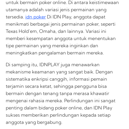
untuk bermain poker online. Di antara keistimewaan
utamanya adalah variasi jenis permainan yang
tersedia.
idn poker
Di IDN Play, anggota dapat
menikmati berbagai jenis permainan poker, seperti
Texas Hold’em, Omaha, dan lainnya. Variasi ini
memberi kesempatan anggota untuk menentukan
tipe permainan yang mereka inginkan dan
meningkatkan pengalaman bermain mereka.
Di samping itu, IDNPLAY juga menawarkan
mekanisme keamanan yang sangat baik. Dengan
sistematika enkripsi canggih, informasi pemain
terjamin secara ketat, sehingga pengguna bisa
bermain dengan tenang tanpa merasa khawatir
mengenai rahasia mereka. Perlindungan ini sangat
penting dalam bidang poker online, dan IDN Play
sukses memberikan perlindungan kepada setiap
anggota yang bergabung.