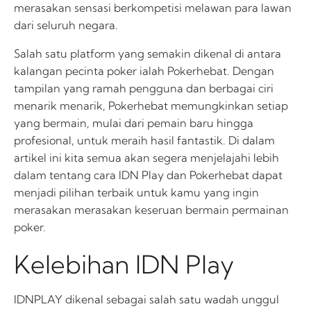
merasakan sensasi berkompetisi melawan para lawan
dari seluruh negara.
Salah satu platform yang semakin dikenal di antara
kalangan pecinta poker ialah Pokerhebat. Dengan
tampilan yang ramah pengguna dan berbagai ciri
menarik menarik, Pokerhebat memungkinkan setiap
yang bermain, mulai dari pemain baru hingga
profesional, untuk meraih hasil fantastik. Di dalam
artikel ini kita semua akan segera menjelajahi lebih
dalam tentang cara IDN Play dan Pokerhebat dapat
menjadi pilihan terbaik untuk kamu yang ingin
merasakan merasakan keseruan bermain permainan
poker.
Kelebihan IDN Play
IDNPLAY dikenal sebagai salah satu wadah unggul