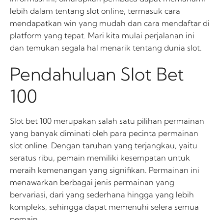
lebih dalam tentang slot online, termasuk cara
mendapatkan win yang mudah dan cara mendaftar di
platform yang tepat. Mari kita mulai perjalanan ini
dan temukan segala hal menarik tentang dunia slot.
Pendahuluan Slot Bet
100
Slot bet 100 merupakan salah satu pilihan permainan
yang banyak diminati oleh para pecinta permainan
slot online. Dengan taruhan yang terjangkau, yaitu
seratus ribu, pemain memiliki kesempatan untuk
meraih kemenangan yang signifikan. Permainan ini
menawarkan berbagai jenis permainan yang
bervariasi, dari yang sederhana hingga yang lebih
kompleks, sehingga dapat memenuhi selera semua
pemain.