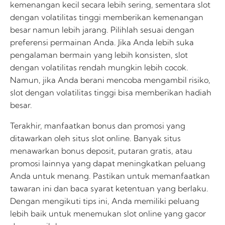
kemenangan kecil secara lebih sering, sementara slot
dengan volatilitas tinggi memberikan kemenangan
besar namun lebih jarang. Pilihlah sesuai dengan
preferensi permainan Anda. Jika Anda lebih suka
pengalaman bermain yang lebih konsisten, slot
dengan volatilitas rendah mungkin lebih cocok.
Namun, jika Anda berani mencoba mengambil risiko,
slot dengan volatilitas tinggi bisa memberikan hadiah
besar.
Terakhir, manfaatkan bonus dan promosi yang
ditawarkan oleh situs slot online. Banyak situs
menawarkan bonus deposit, putaran gratis, atau
promosi lainnya yang dapat meningkatkan peluang
Anda untuk menang. Pastikan untuk memanfaatkan
tawaran ini dan baca syarat ketentuan yang berlaku.
Dengan mengikuti tips ini, Anda memiliki peluang
lebih baik untuk menemukan slot online yang gacor