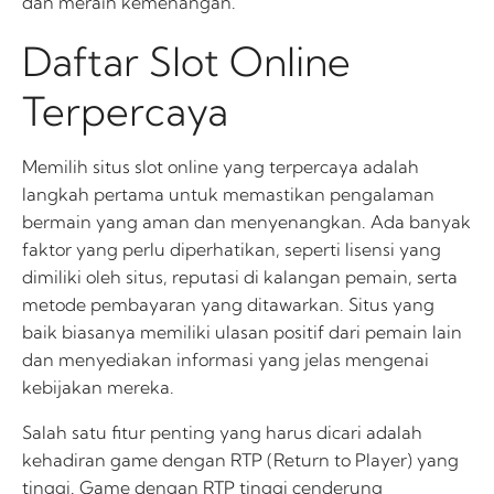
dan meraih kemenangan.
Daftar Slot Online
Terpercaya
Memilih situs slot online yang terpercaya adalah
langkah pertama untuk memastikan pengalaman
bermain yang aman dan menyenangkan. Ada banyak
faktor yang perlu diperhatikan, seperti lisensi yang
dimiliki oleh situs, reputasi di kalangan pemain, serta
metode pembayaran yang ditawarkan. Situs yang
baik biasanya memiliki ulasan positif dari pemain lain
dan menyediakan informasi yang jelas mengenai
kebijakan mereka.
Salah satu fitur penting yang harus dicari adalah
kehadiran game dengan RTP (Return to Player) yang
tinggi. Game dengan RTP tinggi cenderung