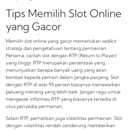
Tips Memilih Slot Online
yang Gacor
Memilih slot online yang gacor memerlukan sedikit
strategi dan pengetahuan tentang permainan.
Pertama, carilah slot dengan RTP (Return to Player)
yang tinggi. RTP merupakan persentase yang
menunjukkan berapa banyak uang yang akan
kembali kepada pemain dalam jangka panjang. Slot
dengan RTP di atas 95 persen biasanya menawarkan
peluang menang yang lebih baik. Jangan ragu untuk
mengecek informasi RTP yang biasanya tersedia di
situs penyedia permainan.
Selain RTP, perhatikan juga volatilitas permainan. Slot
dengan volatilitas rendah cenderung memberikan