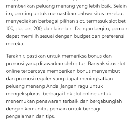
memberikan peluang menang yang lebih baik. Selain
itu, penting untuk memastikan bahwa situs tersebut
menyediakan berbagai pilihan slot, termasuk slot bet
100, slot bet 200, dan lain-lain. Dengan begitu, pemain
dapat memilih sesuai dengan budget dan preferensi
mereka.
Terakhir, pastikan untuk memeriksa bonus dan
promosi yang ditawarkan oleh situs. Banyak situs slot
online terpercaya memberikan bonus menyambut
dan promosi reguler yang dapat meningkatkan
peluang menang Anda. Jangan ragu untuk
mengeksplorasi berbagai link slot online untuk
menemukan penawaran terbaik dan bergabunglah
dengan komunitas pemain untuk berbagi
pengalaman dan tips.