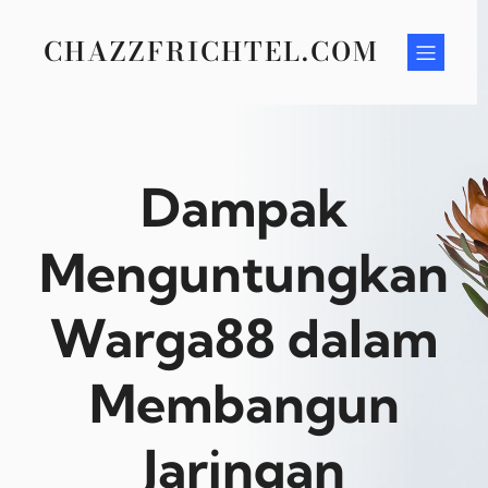
Skip
to
CHAZZFRICHTEL.COM
content
Dampak
Menguntungkan
Warga88 dalam
Membangun
Jaringan