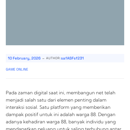
-
10 February, 2026
safASFsf231
AUTHOR:
GAME ONLINE
Pada zaman digital saat ini, membangun net telah
menjadi salah satu dari elemen penting dalam
interaksi sosial. Satu platform yang memberikan
dampak positif untuk ini adalah warga 88. Dengan
adanya kehadiran warga 88, banyak individu yang
mendapatkan peluang untuk saling terhubung antar