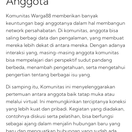
Anggota
Komunitas Warga88 memberikan banyak
keuntungan bagi anggotanya dalam hal membangun
network persahabatan. Di komunitas, anggota bisa
saling berbagi data dan pengalaman, yang membuat
mereka lebih dekat di antara mereka. Dengan adanya
interaksi yang, masing-masing anggota komunitas
bisa mempelajari dari perspektif sudut pandang
berbeda, menambah pengetahuan, serta mengetahui
pengertian tentang berbagai isu yang.
Di samping itu, Komunitas ini menyelenggarakan
pertemuan antara anggota baik tatap muka atau
melalui virtual. Ini memungkinkan terciptanya koneksi
yang lebih kuat dan pribadi. Kegiatan yang diadakan,
contohnya diskusi serta pelatihan, bisa berfungsi
sebagai ajang dalam menjalin hubungan baru yang
baru dan menguatkan hubungan yang sudah ada