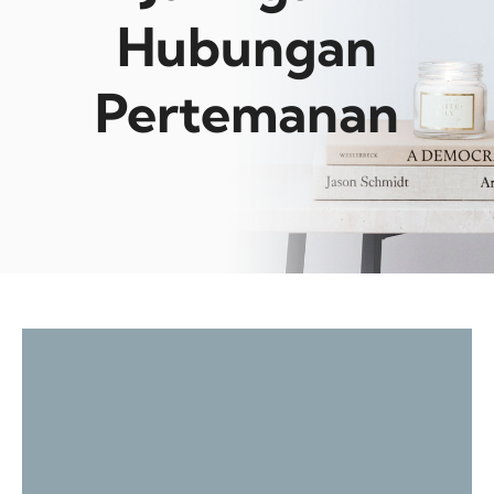
Hubungan
Pertemanan