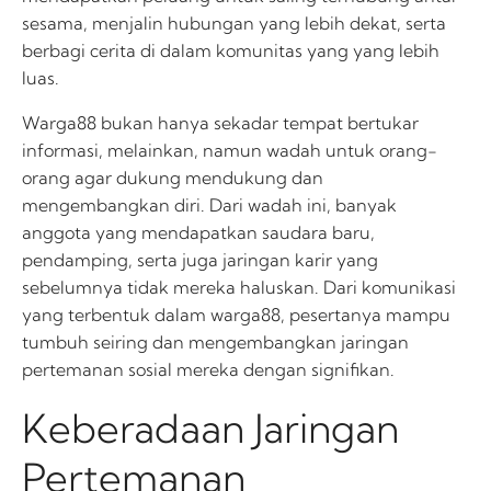
sesama, menjalin hubungan yang lebih dekat, serta
berbagi cerita di dalam komunitas yang yang lebih
luas.
Warga88 bukan hanya sekadar tempat bertukar
informasi, melainkan, namun wadah untuk orang-
orang agar dukung mendukung dan
mengembangkan diri. Dari wadah ini, banyak
anggota yang mendapatkan saudara baru,
pendamping, serta juga jaringan karir yang
sebelumnya tidak mereka haluskan. Dari komunikasi
yang terbentuk dalam warga88, pesertanya mampu
tumbuh seiring dan mengembangkan jaringan
pertemanan sosial mereka dengan signifikan.
Keberadaan Jaringan
Pertemanan