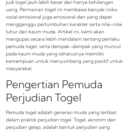
judi togel jauh lebih besar dari hanya kehilangan
uang. Permainan togel ini membawa banyak risiko
sosial emosional juga emosional dan yang dapat
mengganggu pertumbuhan karakter serta nilai-nilai
luhur dari kaum muda. Artikel ini, kami akan
mengupas secara lebih mendalam tentang perilaku
pemuda togel, serta dampak-dampak yang muncul
pada kaum muda yang seharusnya memiliki
kemampuan untuk menyumbang yang positif untuk
masyarakat.
Pengertian Pemuda
Perjudian Togel
Pemuda togel adalah generasi muda yang terlibat
dalam praktik perjudian togel. Togel, akronim dari
perjudian gelap, adalah bentuk perjudian yang