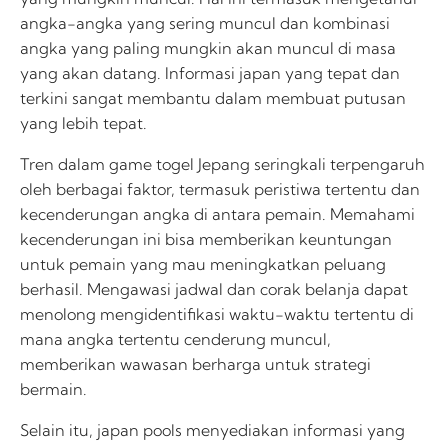
angka-angka yang sering muncul dan kombinasi
angka yang paling mungkin akan muncul di masa
yang akan datang. Informasi japan yang tepat dan
terkini sangat membantu dalam membuat putusan
yang lebih tepat.
Tren dalam game togel Jepang seringkali terpengaruh
oleh berbagai faktor, termasuk peristiwa tertentu dan
kecenderungan angka di antara pemain. Memahami
kecenderungan ini bisa memberikan keuntungan
untuk pemain yang mau meningkatkan peluang
berhasil. Mengawasi jadwal dan corak belanja dapat
menolong mengidentifikasi waktu-waktu tertentu di
mana angka tertentu cenderung muncul,
memberikan wawasan berharga untuk strategi
bermain.
Selain itu, japan pools menyediakan informasi yang