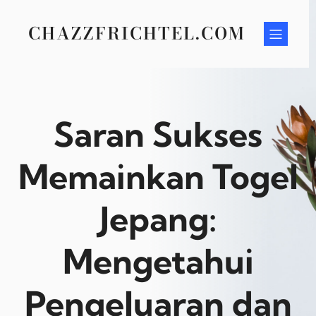
Skip
to
CHAZZFRICHTEL.COM
content
Saran Sukses
Memainkan Togel
Jepang:
Mengetahui
Pengeluaran dan