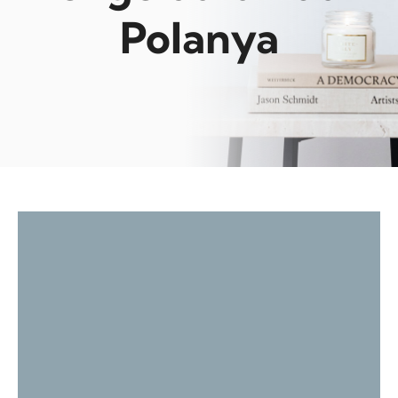
Polanya