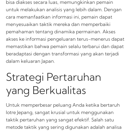
bisa diakses secara luas, memungkinkan pemain
untuk melakukan analisis yang lebih dalam. Dengan
cara memanfaatkan informasi ini, pemain dapat
menyesuaikan taktik mereka dan memperbaiki
pemahaman tentang dinamika permainan. Akses
akses ke informasi pengeluaran terus-menerus dapat
memastikan bahwa pemain selalu terbarui dan dapat
beradaptasi dengan transformasi yang akan terjadi
dalam keluaran Japan.
Strategi Pertaruhan
yang Berkualitas
Untuk memperbesar peluang Anda ketika bertaruh
lotre Jepang, sangat krusial untuk menggunakan
taktik pertaruhan yang sangat efektif. Salah satu
metode taktik yang sering digunakan adalah analisa