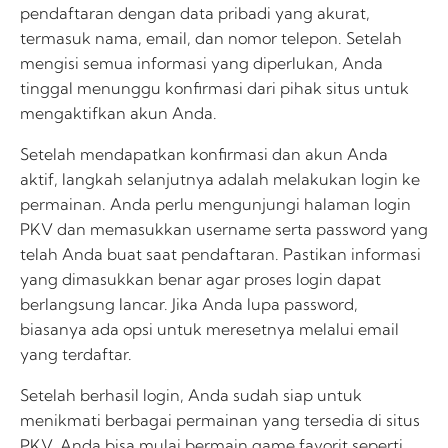
pendaftaran dengan data pribadi yang akurat,
termasuk nama, email, dan nomor telepon. Setelah
mengisi semua informasi yang diperlukan, Anda
tinggal menunggu konfirmasi dari pihak situs untuk
mengaktifkan akun Anda.
Setelah mendapatkan konfirmasi dan akun Anda
aktif, langkah selanjutnya adalah melakukan login ke
permainan. Anda perlu mengunjungi halaman login
PKV dan memasukkan username serta password yang
telah Anda buat saat pendaftaran. Pastikan informasi
yang dimasukkan benar agar proses login dapat
berlangsung lancar. Jika Anda lupa password,
biasanya ada opsi untuk meresetnya melalui email
yang terdaftar.
Setelah berhasil login, Anda sudah siap untuk
menikmati berbagai permainan yang tersedia di situs
PKV. Anda bisa mulai bermain game favorit seperti