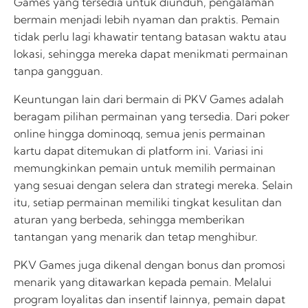
Games yang tersedia untuk diunduh, pengalaman
bermain menjadi lebih nyaman dan praktis. Pemain
tidak perlu lagi khawatir tentang batasan waktu atau
lokasi, sehingga mereka dapat menikmati permainan
tanpa gangguan.
Keuntungan lain dari bermain di PKV Games adalah
beragam pilihan permainan yang tersedia. Dari poker
online hingga dominoqq, semua jenis permainan
kartu dapat ditemukan di platform ini. Variasi ini
memungkinkan pemain untuk memilih permainan
yang sesuai dengan selera dan strategi mereka. Selain
itu, setiap permainan memiliki tingkat kesulitan dan
aturan yang berbeda, sehingga memberikan
tantangan yang menarik dan tetap menghibur.
PKV Games juga dikenal dengan bonus dan promosi
menarik yang ditawarkan kepada pemain. Melalui
program loyalitas dan insentif lainnya, pemain dapat