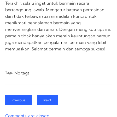
Terakhir, selalu ingat untuk bermain secara
bertanggung jawab. Mengatur batasan permainan
dan tidak terbawa suasana adalah kunci untuk
menikmati pengalaman bermain yang
menyenangkan dan aman. Dengan mengikuti tips ini,
pemain tidak hanya akan meraih keuntungan namun
juga mendapatkan pengalaman bermain yang lebih
memuaskan. Selamat bermain dan semoga sukses!
Tags:
No tags
Previous
Next
Comments are closed