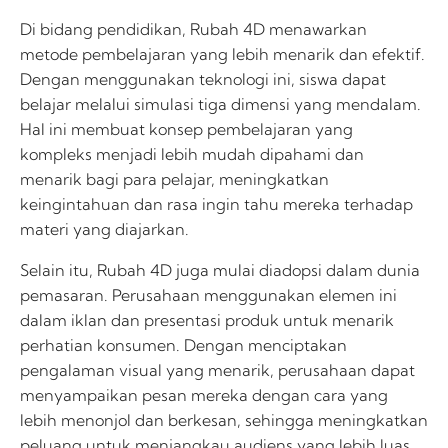
Di bidang pendidikan, Rubah 4D menawarkan
metode pembelajaran yang lebih menarik dan efektif.
Dengan menggunakan teknologi ini, siswa dapat
belajar melalui simulasi tiga dimensi yang mendalam.
Hal ini membuat konsep pembelajaran yang
kompleks menjadi lebih mudah dipahami dan
menarik bagi para pelajar, meningkatkan
keingintahuan dan rasa ingin tahu mereka terhadap
materi yang diajarkan.
Selain itu, Rubah 4D juga mulai diadopsi dalam dunia
pemasaran. Perusahaan menggunakan elemen ini
dalam iklan dan presentasi produk untuk menarik
perhatian konsumen. Dengan menciptakan
pengalaman visual yang menarik, perusahaan dapat
menyampaikan pesan mereka dengan cara yang
lebih menonjol dan berkesan, sehingga meningkatkan
peluang untuk menjangkau audiens yang lebih luas.