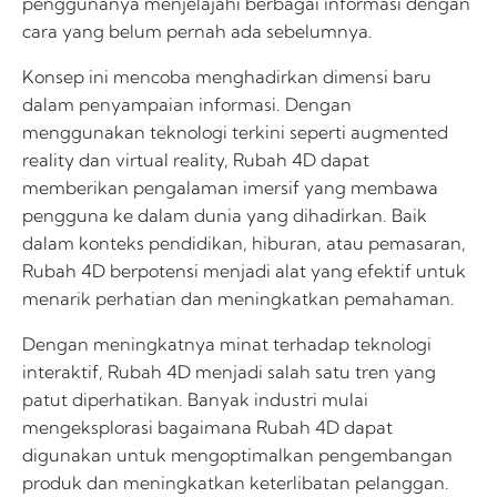
penggunanya menjelajahi berbagai informasi dengan
cara yang belum pernah ada sebelumnya.
Konsep ini mencoba menghadirkan dimensi baru
dalam penyampaian informasi. Dengan
menggunakan teknologi terkini seperti augmented
reality dan virtual reality, Rubah 4D dapat
memberikan pengalaman imersif yang membawa
pengguna ke dalam dunia yang dihadirkan. Baik
dalam konteks pendidikan, hiburan, atau pemasaran,
Rubah 4D berpotensi menjadi alat yang efektif untuk
menarik perhatian dan meningkatkan pemahaman.
Dengan meningkatnya minat terhadap teknologi
interaktif, Rubah 4D menjadi salah satu tren yang
patut diperhatikan. Banyak industri mulai
mengeksplorasi bagaimana Rubah 4D dapat
digunakan untuk mengoptimalkan pengembangan
produk dan meningkatkan keterlibatan pelanggan.