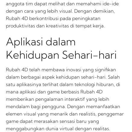
anggota tim dapat melihat dan memahami ide-ide
dengan cara yang lebih visual. Dengan demikian,
Rubah 4D berkontribusi pada peningkatan
produktivitas dan kreativitas di tempat kerja.
Aplikasi dalam
Kehidupan Sehari-hari
Rubah 4D telah membawa inovasi yang signifikan
dalam berbagai aspek kehidupan sehari-hari. Salah
satu aplikasinya terlihat dalam teknologi hiburan, di
mana aplikasi dan game berbasis Rubah 4D
memberikan pengalaman interaktif yang lebih
mendalam bagi pengguna. Dengan memanfaatkan
elemen visual yang menarik dan realistis, penggemar
game dapat merasakan sensasi baru yang
menggabungkan dunia virtual dengan realitas.