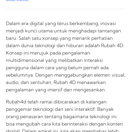
Dalam era digital yang terus berkembang, inovasi
menjadi kunci utama untuk menghadapi tantangan
baru. Salah satu konsep yang menarik perhatian
dalam dunia teknologi dan hiburan adalah Rubah 4D.
Konsep ini merujuk pada pengalaman
multidimensional yang melibatkan interaksi
pengguna dalam cara yang belum pernah ada
sebelumnya. Dengan menggabungkan elemen visual,
audio, dan sentuhan, Rubah 4D menawarkan
pengalaman yang imersif dan mengesankan.
Rubah4d telah ramai dibicarakan di kalangan
penggemar teknologi dan seni interaktif. Banyak
orang penasaran tentang bagaimana teknologi ini
bisa mengubah cara kita berinteraksi dengan konten
digital. Dalam artikel ini, kita akan membahas lebih