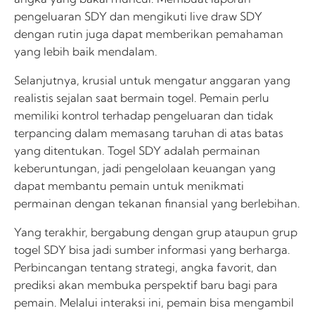
pengeluaran SDY dan mengikuti live draw SDY
dengan rutin juga dapat memberikan pemahaman
yang lebih baik mendalam.
Selanjutnya, krusial untuk mengatur anggaran yang
realistis sejalan saat bermain togel. Pemain perlu
memiliki kontrol terhadap pengeluaran dan tidak
terpancing dalam memasang taruhan di atas batas
yang ditentukan. Togel SDY adalah permainan
keberuntungan, jadi pengelolaan keuangan yang
dapat membantu pemain untuk menikmati
permainan dengan tekanan finansial yang berlebihan.
Yang terakhir, bergabung dengan grup ataupun grup
togel SDY bisa jadi sumber informasi yang berharga.
Perbincangan tentang strategi, angka favorit, dan
prediksi akan membuka perspektif baru bagi para
pemain. Melalui interaksi ini, pemain bisa mengambil