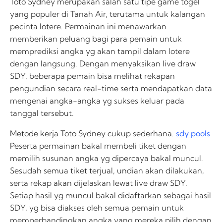
Toto Sydney merupakan salah satu tipe game togel
yang populer di Tanah Air, terutama untuk kalangan
pecinta lotere. Permainan ini menawarkan
memberikan peluang bagi para pemain untuk
memprediksi angka yg akan tampil dalam lotere
dengan langsung. Dengan menyaksikan live draw
SDY, beberapa pemain bisa melihat rekapan
pengundian secara real-time serta mendapatkan data
mengenai angka-angka yg sukses keluar pada
tanggal tersebut.
Metode kerja Toto Sydney cukup sederhana.
sdy pools
Peserta permainan bakal membeli tiket dengan
memilih susunan angka yg dipercaya bakal muncul.
Sesudah semua tiket terjual, undian akan dilakukan,
serta rekap akan dijelaskan lewat live draw SDY.
Setiap hasil yg muncul bakal didaftarkan sebagai hasil
SDY, yg bisa diakses oleh semua pemain untuk
memperbandingkan angka yang mereka pilih dengan