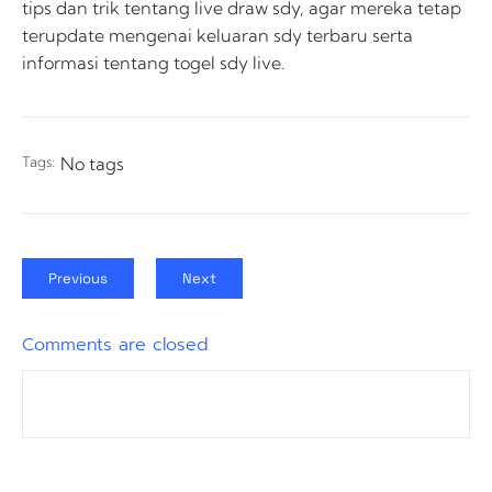
tips dan trik tentang live draw sdy, agar mereka tetap
terupdate mengenai keluaran sdy terbaru serta
informasi tentang togel sdy live.
Tags:
No tags
Previous
Next
Comments are closed