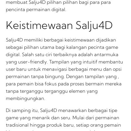
membuat Salju4D pilihan pilihan bagi para para
pencinta permainan digital.
Keistimewaan Salju4D
Salju4D memiliki berbagai keistimewaan dijadikan
sebagai pilihan utama bagi kalangan pecinta game
digital. Salah satu ciri terbaiknya adalah antarmuka
yang user-friendly. Tampilan yang intuitif membantu
user baru untuk menavigasi berbagai menu dan opsi
permainan tanpa bingung. Dengan tampilan yang ,
para pemain bisa fokus pada proses bermain mereka
tanpa terganggu terganggu elemen yang
membingungkan.
Di samping itu, Salju4D menawarkan berbagai tipe
game yang menarik dan seru. Mulai dari permainan
tradisional hingga produk baru, setiap orang pemain