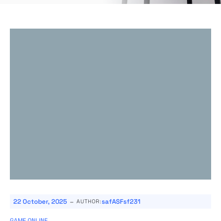
-
22 October, 2025
safASFsf231
AUTHOR:
GAME ONLINE