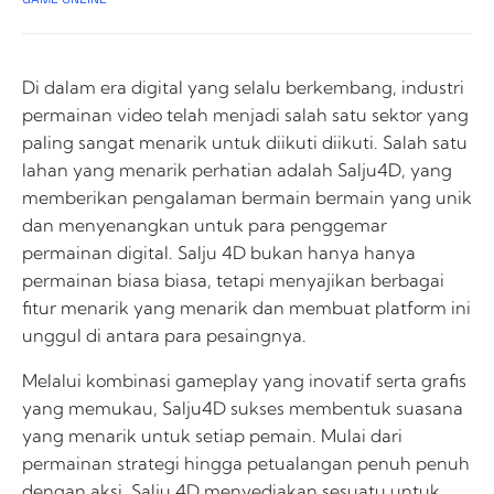
Di dalam era digital yang selalu berkembang, industri
permainan video telah menjadi salah satu sektor yang
paling sangat menarik untuk diikuti diikuti. Salah satu
lahan yang menarik perhatian adalah Salju4D, yang
memberikan pengalaman bermain bermain yang unik
dan menyenangkan untuk para penggemar
permainan digital. Salju 4D bukan hanya hanya
permainan biasa biasa, tetapi menyajikan berbagai
fitur menarik yang menarik dan membuat platform ini
unggul di antara para pesaingnya.
Melalui kombinasi gameplay yang inovatif serta grafis
yang memukau, Salju4D sukses membentuk suasana
yang menarik untuk setiap pemain. Mulai dari
permainan strategi hingga petualangan penuh penuh
dengan aksi, Salju 4D menyediakan sesuatu untuk