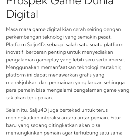
Prospek Game Dunia
Digital
Masa masa game digital kian cerah seiring dengan
perkembangan teknologi yang semakin pesat.
Platform Salju4D, sebagai salah satu suatu platform
inovatif, berperan penting untuk menyediakan
pengalaman gameplay yang lebih seru serta imersif.
Menggunakan memanfaatkan teknologi mutakhir,
platform ini dapat menawarkan grafis yang
menakjubkan dan permainan yang lancar, sehingga
para pemain bisa mengalami pengalaman game yang
tak akan terlupakan.
Selain itu, Salju4D juga bertekad untuk terus
meningkatkan interaksi antara antar pemain. Fitur
baru yang sedang ditingkatkan akan bisa
memungkinkan pemain agar terhubung satu sama