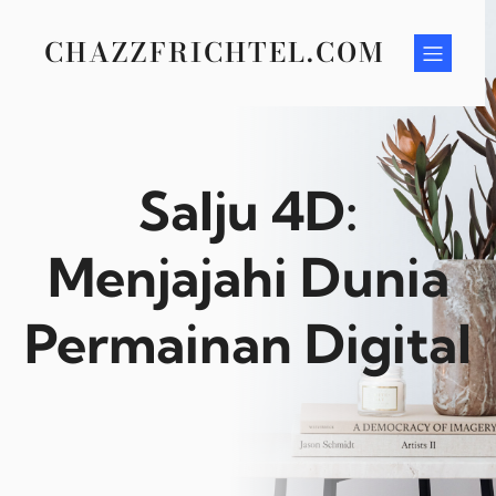
Skip
to
CHAZZFRICHTEL.COM
content
Salju 4D:
Menjajahi Dunia
Permainan Digital