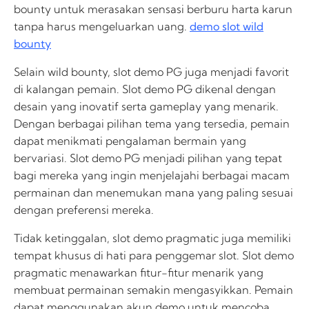
bounty untuk merasakan sensasi berburu harta karun
tanpa harus mengeluarkan uang.
demo slot wild
bounty
Selain wild bounty, slot demo PG juga menjadi favorit
di kalangan pemain. Slot demo PG dikenal dengan
desain yang inovatif serta gameplay yang menarik.
Dengan berbagai pilihan tema yang tersedia, pemain
dapat menikmati pengalaman bermain yang
bervariasi. Slot demo PG menjadi pilihan yang tepat
bagi mereka yang ingin menjelajahi berbagai macam
permainan dan menemukan mana yang paling sesuai
dengan preferensi mereka.
Tidak ketinggalan, slot demo pragmatic juga memiliki
tempat khusus di hati para penggemar slot. Slot demo
pragmatic menawarkan fitur-fitur menarik yang
membuat permainan semakin mengasyikkan. Pemain
dapat menggunakan akun demo untuk mencoba