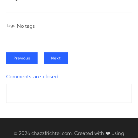
Tags:
No tags
Previous
Next
Comments are closed
© 2026 chazzfrichtel.com. Created with ❤️ using