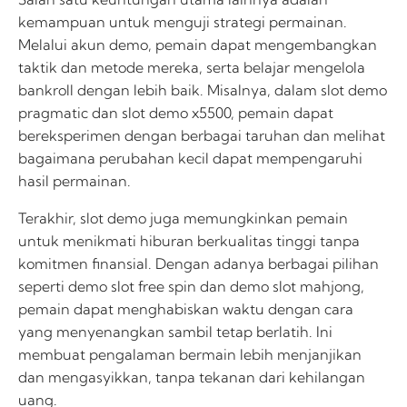
kemampuan untuk menguji strategi permainan.
Melalui akun demo, pemain dapat mengembangkan
taktik dan metode mereka, serta belajar mengelola
bankroll dengan lebih baik. Misalnya, dalam slot demo
pragmatic dan slot demo x5500, pemain dapat
bereksperimen dengan berbagai taruhan dan melihat
bagaimana perubahan kecil dapat mempengaruhi
hasil permainan.
Terakhir, slot demo juga memungkinkan pemain
untuk menikmati hiburan berkualitas tinggi tanpa
komitmen finansial. Dengan adanya berbagai pilihan
seperti demo slot free spin dan demo slot mahjong,
pemain dapat menghabiskan waktu dengan cara
yang menyenangkan sambil tetap berlatih. Ini
membuat pengalaman bermain lebih menjanjikan
dan mengasyikkan, tanpa tekanan dari kehilangan
uang.