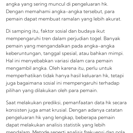
angka yang sering muncul di pengeluaran hk.
Dengan memahami angka-angka tersebut, para
pemain dapat membuat ramalan yang lebih akurat.
Di samping itu, faktor sosial dan budaya ikut
mempengaruhi tren dalam perjudian togel. Banyak
pemain yang mengandalkan pada angka-angka
keberuntungan, tanggal spesial, atau bahkan mimpi.
Hal ini menyebabkan variasi dalam cara pemain
mengambil angka. Oleh karena itu, perlu untuk
memperhatikan tidak hanya hasil keluaran hk, tetapi
juga bagaimana sosial ini mempengaruhi terhadap
pilihan yang dilakukan oleh para pemain.
Saat melakukan prediksi, pemanfaatan data hk secara
konsisten juga amat krusial. Dengan adanya catatan
pengeluaran hk yang lengkap, beberapa pemain
dapat melakukan analisis statistik yang lebih
mendalam. Metode seperti analisis frekuensi dan pola