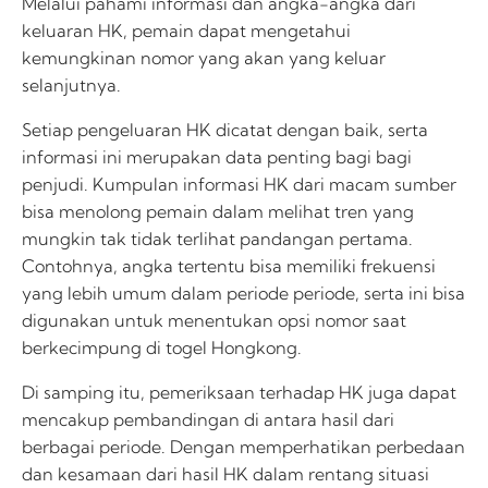
Melalui pahami informasi dan angka-angka dari
keluaran HK, pemain dapat mengetahui
kemungkinan nomor yang akan yang keluar
selanjutnya.
Setiap pengeluaran HK dicatat dengan baik, serta
informasi ini merupakan data penting bagi bagi
penjudi. Kumpulan informasi HK dari macam sumber
bisa menolong pemain dalam melihat tren yang
mungkin tak tidak terlihat pandangan pertama.
Contohnya, angka tertentu bisa memiliki frekuensi
yang lebih umum dalam periode periode, serta ini bisa
digunakan untuk menentukan opsi nomor saat
berkecimpung di togel Hongkong.
Di samping itu, pemeriksaan terhadap HK juga dapat
mencakup pembandingan di antara hasil dari
berbagai periode. Dengan memperhatikan perbedaan
dan kesamaan dari hasil HK dalam rentang situasi