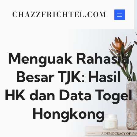
Skip
to
CHAZZFRICHTEL.COM
content
Menguak Rahasia
Besar TJK: Hasil
HK dan Data Togel
Hongkong