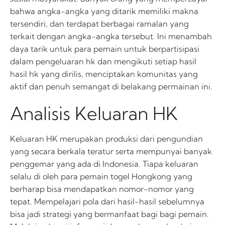
bahwa angka-angka yang ditarik memiliki makna
tersendiri, dan terdapat berbagai ramalan yang
terkait dengan angka-angka tersebut. Ini menambah
daya tarik untuk para pemain untuk berpartisipasi
dalam pengeluaran hk dan mengikuti setiap hasil
hasil hk yang dirilis, menciptakan komunitas yang
aktif dan penuh semangat di belakang permainan ini.
Analisis Keluaran HK
Keluaran HK merupakan produksi dari pengundian
yang secara berkala teratur serta mempunyai banyak
penggemar yang ada di Indonesia. Tiapa keluaran
selalu di oleh para pemain togel Hongkong yang
berharap bisa mendapatkan nomor-nomor yang
tepat. Mempelajari pola dari hasil-hasil sebelumnya
bisa jadi strategi yang bermanfaat bagi bagi pemain.