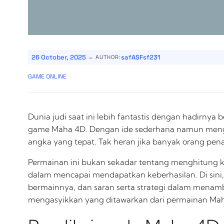
-
26 October, 2025
safASFsf231
AUTHOR:
GAME ONLINE
Dunia judi saat ini lebih fantastis dengan hadirn
game Maha 4D. Dengan ide sederhana namun meng
angka yang tepat. Tak heran jika banyak orang pen
Permainan ini bukan sekadar tentang menghitung k
dalam mencapai mendapatkan keberhasilan. Di sini
bermainnya, dan saran serta strategi dalam mena
mengasyikkan yang ditawarkan dari permainan Ma