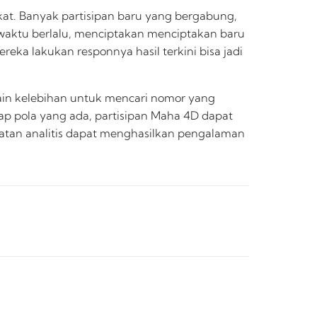
at. Banyak partisipan baru yang bergabung,
 waktu berlalu, menciptakan menciptakan baru
ka lakukan responnya hasil terkini bisa jadi
in kelebihan untuk mencari nomor yang
 pola yang ada, partisipan Maha 4D dapat
atan analitis dapat menghasilkan pengalaman