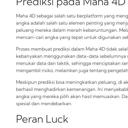
Prediksi pada Maha 4D
Maha 4D sebagai salah satu berplatform yang men
angka adalah salah satu elemen penting yang menj
peluang mereka dalam meraih keberuntungan. Melalu
mencari-cari angka yang tepat untuk digunakan se
Proses membuat prediksi dalam Maha 4D tidak sela
kebanyakan menggunakan data-data sebelumnya unt
menukar data dan taktik, sehingga menciptakan se
mengambil risiko, melainkan juga tentang pengetah
Meskipun prediksi bisa meningkatkan peluang, di 
berhasil menghadirkan kemenangan. Ini menyebab
angka yang mereka pilih akan hasil memuaskan. Dal
spesial dan mendebarkan.
Peran Luck