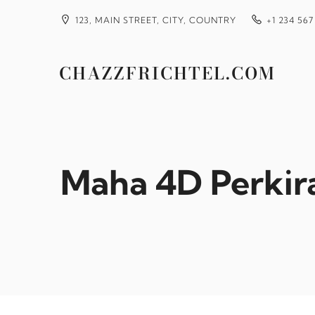
Skip
to
123, MAIN STREET, CITY, COUNTRY
+1 234 567
content
CHAZZFRICHTEL.COM
Maha 4D Perkir