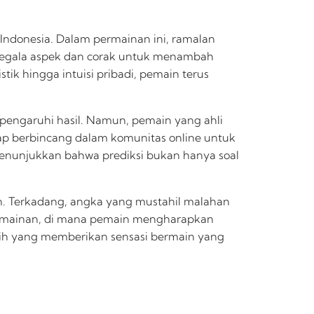
ndonesia. Dalam permainan ini, ramalan
s segala aspek dan corak untuk menambah
k hingga intuisi pribadi, pemain terus
pengaruhi hasil. Namun, pemain yang ahli
p berbincang dalam komunitas online untuk
menunjukkan bahwa prediksi bukan hanya soal
n. Terkadang, angka yang mustahil malahan
rmainan, di mana pemain mengharapkan
ilih yang memberikan sensasi bermain yang