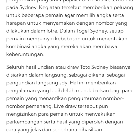
pada Sydney. Kegiatan tersebut memberikan peluang
untuk beberapa pemain agar memilih angka serta
harapan untuk menyamakan dengan nombor yang
dilakukan dalam lotre. Dalam Togel Sydney, setiap
pemain mempunyai kebebasan untuk menentukan
kombinasi angka yang mereka akan membawa
keberuntungan.
Seluruh hasil undian atau draw Toto Sydney biasanya
disiarkan dalam langsung, sebagai dikenal sebagai
pengundian langsung sdy. Hal ini memberikan
pengalaman yang lebih lebih mendebarkan bagi para
pemain yang menantikan pengumuman nombor-
nombor pemenang. Live draw tersebut pun
mengizinkan para pemain untuk menyaksikan
perkembangan serta hasil yang diperoleh dengan
cara yang jelas dan sederhana dihasilkan.