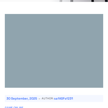
-
30 September, 2025
safASFsf231
AUTHOR:
GAME ONLINE