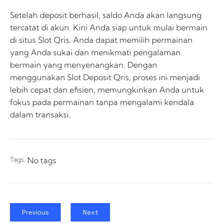
Setelah deposit berhasil, saldo Anda akan langsung
tercatat di akun. Kini Anda siap untuk mulai bermain
di situs Slot Qris. Anda dapat memilih permainan
yang Anda sukai dan menikmati pengalaman
bermain yang menyenangkan. Dengan
menggunakan Slot Deposit Qris, proses ini menjadi
lebih cepat dan efisien, memungkinkan Anda untuk
fokus pada permainan tanpa mengalami kendala
dalam transaksi.
Tags:
No tags
Previous
Next