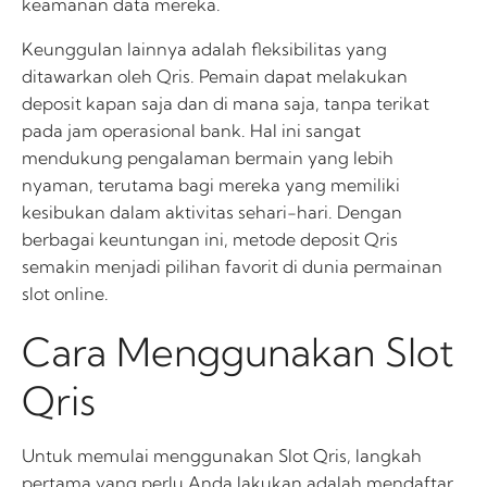
keamanan data mereka.
Keunggulan lainnya adalah fleksibilitas yang
ditawarkan oleh Qris. Pemain dapat melakukan
deposit kapan saja dan di mana saja, tanpa terikat
pada jam operasional bank. Hal ini sangat
mendukung pengalaman bermain yang lebih
nyaman, terutama bagi mereka yang memiliki
kesibukan dalam aktivitas sehari-hari. Dengan
berbagai keuntungan ini, metode deposit Qris
semakin menjadi pilihan favorit di dunia permainan
slot online.
Cara Menggunakan Slot
Qris
Untuk memulai menggunakan Slot Qris, langkah
pertama yang perlu Anda lakukan adalah mendaftar