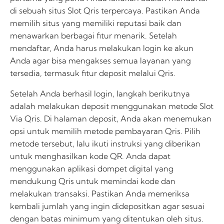
di sebuah situs Slot Qris terpercaya. Pastikan Anda
memilih situs yang memiliki reputasi baik dan
menawarkan berbagai fitur menarik. Setelah
mendaftar, Anda harus melakukan login ke akun
Anda agar bisa mengakses semua layanan yang
tersedia, termasuk fitur deposit melalui Qris.
Setelah Anda berhasil login, langkah berikutnya
adalah melakukan deposit menggunakan metode Slot
Via Qris. Di halaman deposit, Anda akan menemukan
opsi untuk memilih metode pembayaran Qris. Pilih
metode tersebut, lalu ikuti instruksi yang diberikan
untuk menghasilkan kode QR. Anda dapat
menggunakan aplikasi dompet digital yang
mendukung Qris untuk memindai kode dan
melakukan transaksi. Pastikan Anda memeriksa
kembali jumlah yang ingin didepositkan agar sesuai
dengan batas minimum yang ditentukan oleh situs.