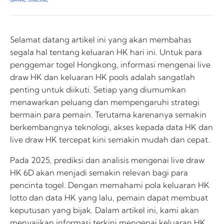
Selamat datang artikel ini yang akan membahas
segala hal tentang keluaran HK hari ini. Untuk para
penggemar togel Hongkong, informasi mengenai live
draw HK dan keluaran HK pools adalah sangatlah
penting untuk diikuti. Setiap yang diumumkan
menawarkan peluang dan mempengaruhi strategi
bermain para pemain. Terutama karenanya semakin
berkembangnya teknologi, akses kepada data HK dan
live draw HK tercepat kini semakin mudah dan cepat.
Pada 2025, prediksi dan analisis mengenai live draw
HK 6D akan menjadi semakin relevan bagi para
pencinta togel. Dengan memahami pola keluaran HK
lotto dan data HK yang lalu, pemain dapat membuat
keputusan yang bijak. Dalam artikel ini, kami akan
menyajikan informasi terkini mengenai keluaran HK,