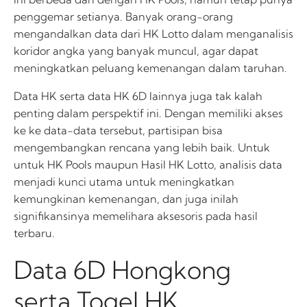
penggemar setianya. Banyak orang-orang
mengandalkan data dari HK Lotto dalam menganalisis
koridor angka yang banyak muncul, agar dapat
meningkatkan peluang kemenangan dalam taruhan.
Data HK serta data HK 6D lainnya juga tak kalah
penting dalam perspektif ini. Dengan memiliki akses
ke ke data-data tersebut, partisipan bisa
mengembangkan rencana yang lebih baik. Untuk
untuk HK Pools maupun Hasil HK Lotto, analisis data
menjadi kunci utama untuk meningkatkan
kemungkinan kemenangan, dan juga inilah
signifikansinya memelihara aksesoris pada hasil
terbaru.
Data 6D Hongkong
serta Togel HK