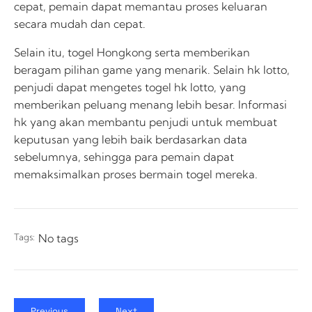
cepat, pemain dapat memantau proses keluaran
secara mudah dan cepat.
Selain itu, togel Hongkong serta memberikan
beragam pilihan game yang menarik. Selain hk lotto,
penjudi dapat mengetes togel hk lotto, yang
memberikan peluang menang lebih besar. Informasi
hk yang akan membantu penjudi untuk membuat
keputusan yang lebih baik berdasarkan data
sebelumnya, sehingga para pemain dapat
memaksimalkan proses bermain togel mereka.
Tags:
No tags
Previous
Next