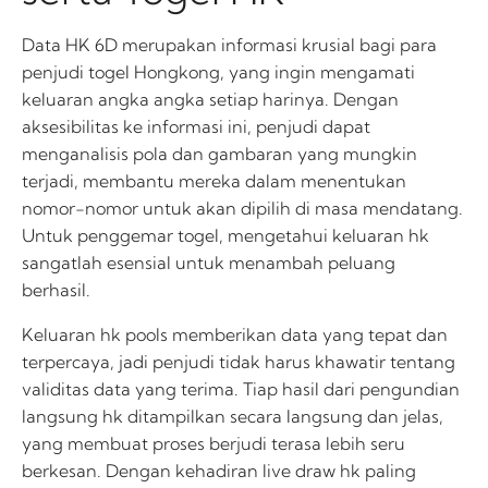
Data HK 6D merupakan informasi krusial bagi para
penjudi togel Hongkong, yang ingin mengamati
keluaran angka angka setiap harinya. Dengan
aksesibilitas ke informasi ini, penjudi dapat
menganalisis pola dan gambaran yang mungkin
terjadi, membantu mereka dalam menentukan
nomor-nomor untuk akan dipilih di masa mendatang.
Untuk penggemar togel, mengetahui keluaran hk
sangatlah esensial untuk menambah peluang
berhasil.
Keluaran hk pools memberikan data yang tepat dan
terpercaya, jadi penjudi tidak harus khawatir tentang
validitas data yang terima. Tiap hasil dari pengundian
langsung hk ditampilkan secara langsung dan jelas,
yang membuat proses berjudi terasa lebih seru
berkesan. Dengan kehadiran live draw hk paling