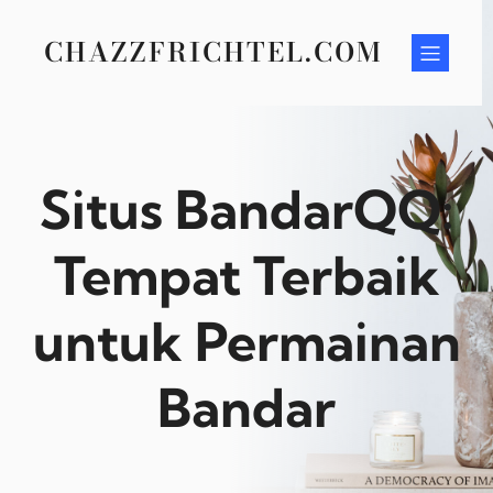
Skip
to
CHAZZFRICHTEL.COM
content
Situs BandarQQ:
Tempat Terbaik
untuk Permainan
Bandar