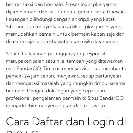
bertransaksi dan bermain. Proses login pkv games
dijamin aman, dan seluruh data pribadi serta transaksi
keuangan dilindungi dengan enkripsi yang ketat.
Situs ini juga menyediakan aplikasi pkv games yang
memudahkan pemain untuk bermain kapan saja dan
di mana saja tanpa khawatir akan risiko keamanan.
Selain itu, layanan pelanggan yang responsif
merupakan salah satu nilai tambah yang ditawarkan
oleh BandarQQ. Tim customer service siap membantu
pemain 24 jam sehari, menjawab setiap pertanyaan
dan mengatasi masalah yang mungkin timbul selama
bermain. Dengan dukungan yang cepat dan
profesional, pengalaman bermain di Situs BandarQQ
menjadi lebih menyenangkan dan bebas stres.
Cara Daftar dan Login di