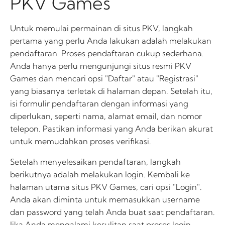
PKV Games
Untuk memulai permainan di situs PKV, langkah
pertama yang perlu Anda lakukan adalah melakukan
pendaftaran. Proses pendaftaran cukup sederhana.
Anda hanya perlu mengunjungi situs resmi PKV
Games dan mencari opsi "Daftar" atau "Registrasi"
yang biasanya terletak di halaman depan. Setelah itu,
isi formulir pendaftaran dengan informasi yang
diperlukan, seperti nama, alamat email, dan nomor
telepon. Pastikan informasi yang Anda berikan akurat
untuk memudahkan proses verifikasi.
Setelah menyelesaikan pendaftaran, langkah
berikutnya adalah melakukan login. Kembali ke
halaman utama situs PKV Games, cari opsi "Login".
Anda akan diminta untuk memasukkan username
dan password yang telah Anda buat saat pendaftaran.
Jika Anda mengalami kesulitan saat proses login,