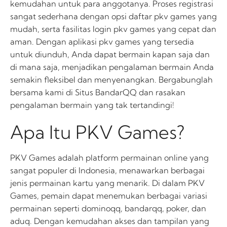
kemudahan untuk para anggotanya. Proses registrasi
sangat sederhana dengan opsi daftar pkv games yang
mudah, serta fasilitas login pkv games yang cepat dan
aman. Dengan aplikasi pkv games yang tersedia
untuk diunduh, Anda dapat bermain kapan saja dan
di mana saja, menjadikan pengalaman bermain Anda
semakin fleksibel dan menyenangkan. Bergabunglah
bersama kami di Situs BandarQQ dan rasakan
pengalaman bermain yang tak tertandingi!
Apa Itu PKV Games?
PKV Games adalah platform permainan online yang
sangat populer di Indonesia, menawarkan berbagai
jenis permainan kartu yang menarik. Di dalam PKV
Games, pemain dapat menemukan berbagai variasi
permainan seperti dominoqq, bandarqq, poker, dan
aduq. Dengan kemudahan akses dan tampilan yang