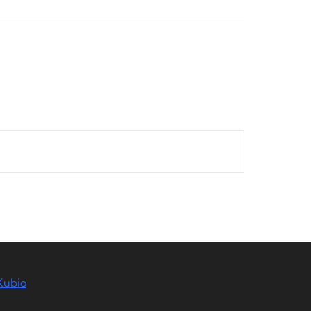
Kubio