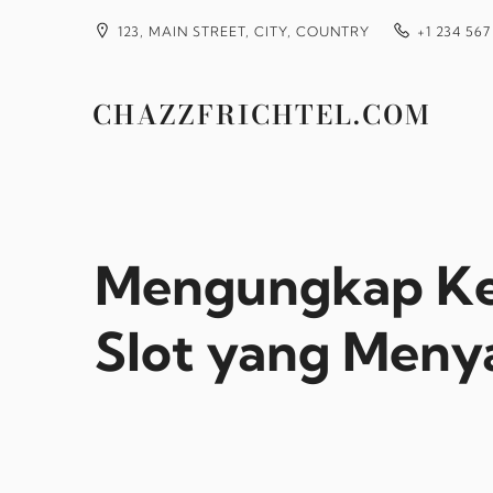
Skip
to
123, MAIN STREET, CITY, COUNTRY
+1 234 567
content
CHAZZFRICHTEL.COM
Mengungkap Keu
Slot yang Meny