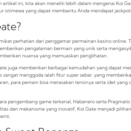
ikel ini, kita akan meneliti lebih dalam mengenai Koi G
itur istimewa yang dapat membantu Anda mendapat jackpot
ate?
mikat perhatian dari penggemar permainan kasino online. 
i memberikan pengalaman bermain yang unik serta mengasyik
emberikan nuansa yang memuaskan penglihatan.
ate juga memberikan berbagai kemudahan yang dapat me
as sangat menggoda ialah fitur super sebar, yang memberi
taran, para pemain bisa merasakan tensinya serta idet yan
eh para pengembang game terkenal, Habanero serta Pragmati
as dan mekanisme yang inovatif, Koi Gate menjadi pilihan 
enti.