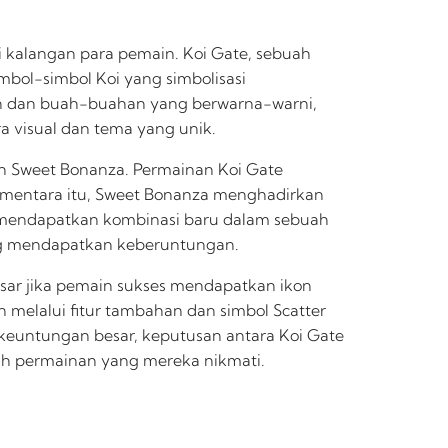
 kalangan para pemain. Koi Gate, sebuah
bol-simbol Koi yang simbolisasi
san dan buah-buahan yang berwarna-warni,
visual dan tema yang unik.
nan Sweet Bonanza. Permainan Koi Gate
ementara itu, Sweet Bonanza menghadirkan
mendapatkan kombinasi baru dalam sebuah
ng mendapatkan keberuntungan.
ar jika pemain sukses mendapatkan ikon
melalui fitur tambahan dan simbol Scatter
untungan besar, keputusan antara Koi Gate
ah permainan yang mereka nikmati.