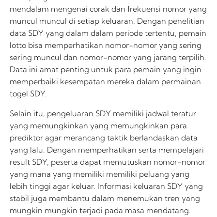
mendalam mengenai corak dan frekuensi nomor yang
muncul muncul di setiap keluaran. Dengan penelitian
data SDY yang dalam dalam periode tertentu, pemain
lotto bisa memperhatikan nomor-nomor yang sering
sering muncul dan nomor-nomor yang jarang terpilih.
Data ini amat penting untuk para pemain yang ingin
memperbaiki kesempatan mereka dalam permainan
togel SDY.
Selain itu, pengeluaran SDY memiliki jadwal teratur
yang memungkinkan yang memungkinkan para
prediktor agar merancang taktik berlandaskan data
yang lalu. Dengan memperhatikan serta mempelajari
result SDY, peserta dapat memutuskan nomor-nomor
yang mana yang memiliki memiliki peluang yang
lebih tinggi agar keluar. Informasi keluaran SDY yang
stabil juga membantu dalam menemukan tren yang
mungkin mungkin terjadi pada masa mendatang.