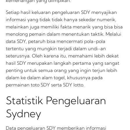
kemenangan yang diimpikan.
Setiap hasil keluaran pengeluaran SDY menyajikan
informasi yang tidak tidak hanya sekedar numerik,
melainkan juga memiliki fakta menarik yang bisa bisa
menolong pemain dalam menentukan taktik. Melalui
data SDY, petaruh bisa mencermati pola-pola
tertentu yang mungkin terjadi dalam undi-an
seterusnya. Oleh karena itu, memahami lebih dekat
hasil SDY merupakan langkah pertama yang sangat
penting untuk semua orang yang ingin terjun lebih
dalam ke dalam alam togel, khususnya pada
permainan toto SDY serta SDY lotto.
Statistik Pengeluaran
Sydney
Data pengeluaran SDY memberikan informasi