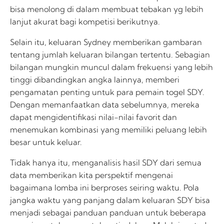
bisa menolong di dalam membuat tebakan yg lebih
lanjut akurat bagi kompetisi berikutnya.
Selain itu, keluaran Sydney memberikan gambaran
tentang jumlah keluaran bilangan tertentu. Sebagian
bilangan mungkin muncul dalam frekuensi yang lebih
tinggi dibandingkan angka lainnya, memberi
pengamatan penting untuk para pemain togel SDY.
Dengan memanfaatkan data sebelumnya, mereka
dapat mengidentifikasi nilai-nilai favorit dan
menemukan kombinasi yang memiliki peluang lebih
besar untuk keluar.
Tidak hanya itu, menganalisis hasil SDY dari semua
data memberikan kita perspektif mengenai
bagaimana lomba ini berproses seiring waktu. Pola
jangka waktu yang panjang dalam keluaran SDY bisa
menjadi sebagai panduan panduan untuk beberapa