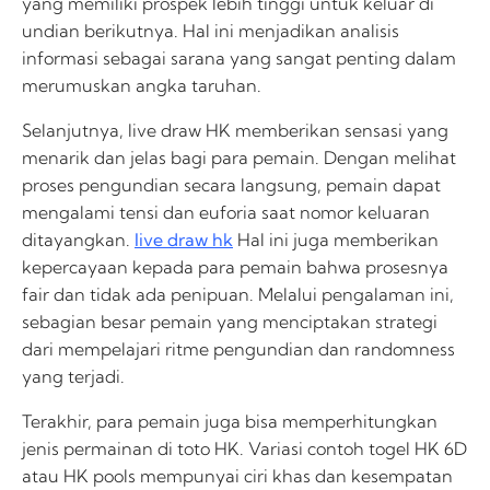
yang memiliki prospek lebih tinggi untuk keluar di
undian berikutnya. Hal ini menjadikan analisis
informasi sebagai sarana yang sangat penting dalam
merumuskan angka taruhan.
Selanjutnya, live draw HK memberikan sensasi yang
menarik dan jelas bagi para pemain. Dengan melihat
proses pengundian secara langsung, pemain dapat
mengalami tensi dan euforia saat nomor keluaran
ditayangkan.
live draw hk
Hal ini juga memberikan
kepercayaan kepada para pemain bahwa prosesnya
fair dan tidak ada penipuan. Melalui pengalaman ini,
sebagian besar pemain yang menciptakan strategi
dari mempelajari ritme pengundian dan randomness
yang terjadi.
Terakhir, para pemain juga bisa memperhitungkan
jenis permainan di toto HK. Variasi contoh togel HK 6D
atau HK pools mempunyai ciri khas dan kesempatan