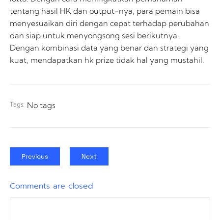
tentang hasil HK dan output-nya, para pemain bisa
menyesuaikan diri dengan cepat terhadap perubahan
dan siap untuk menyongsong sesi berikutnya.
Dengan kombinasi data yang benar dan strategi yang
kuat, mendapatkan hk prize tidak hal yang mustahil.
Tags:
No tags
Previous
Next
Comments are closed