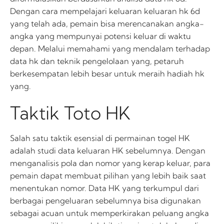
Dengan cara mempelajari keluaran keluaran hk 6d
yang telah ada, pemain bisa merencanakan angka-
angka yang mempunyai potensi keluar di waktu
depan. Melalui memahami yang mendalam terhadap
data hk dan teknik pengelolaan yang, petaruh
berkesempatan lebih besar untuk meraih hadiah hk
yang.
Taktik Toto HK
Salah satu taktik esensial di permainan togel HK
adalah studi data keluaran HK sebelumnya. Dengan
menganalisis pola dan nomor yang kerap keluar, para
pemain dapat membuat pilihan yang lebih baik saat
menentukan nomor. Data HK yang terkumpul dari
berbagai pengeluaran sebelumnya bisa digunakan
sebagai acuan untuk memperkirakan peluang angka