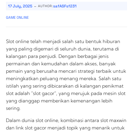
-
17 July, 2025
safASFsf231
AUTHOR:
GAME ONLINE
Slot online telah menjadi salah satu bentuk hiburan
yang paling digemari di seluruh dunia, terutama di
kalangan para penjudi. Dengan berbagai jenis
permainan dan kemudahan dalam akses, banyak
pemain yang berusaha mencari strategi terbaik untuk
meningkatkan peluang menang mereka. Salah satu
istilah yang sering dibicarakan di kalangan penikmat
slot adalah "slot gacor", yang merujuk pada mesin slot
yang dianggap memberikan kemenangan lebih
sering.
Dalam dunia slot online, kombinasi antara slot maxwin
dan link slot gacor menjadi topik yang menarik untuk