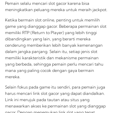
Pemain selalu mencari slot gacor karena bisa
meningkatkan peluang mereka untuk meraih jackpot.
Ketika bermain slot online, penting untuk memilih
game yang dianggap gacor. Beberapa permainan slot
memiliki RTP (Return to Player) yang lebih tinggi
dibandingkan yang lain, yang berarti mereka
cenderung memberikan lebih banyak kemenangan
dalam jangka panjang. Selain itu, setiap jenis slot
memiliki karakteristik dan mekanisme permainan
yang berbeda, sehingga pemain perlu mencari tahu
mana yang paling cocok dengan gaya bermain
mereka.
Selain fokus pada game itu sendiri, para pemain juga
harus mencari link slot gacor yang dapat diandalkan.
Link ini merujuk pada tautan atau situs yang
menawarkan akses ke permainan slot yang dianggap
gacor. Dengan menemukan link slot yang tepat,