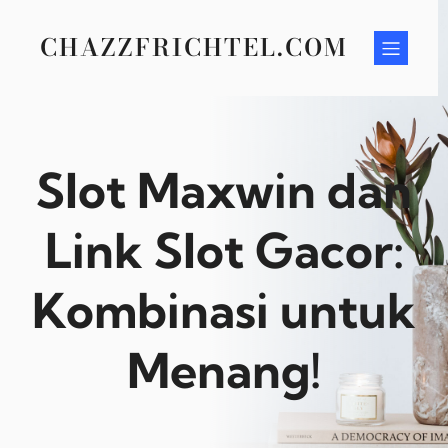
Skip
to
CHAZZFRICHTEL.COM
content
Slot Maxwin dan
Link Slot Gacor:
Kombinasi untuk
Menang!