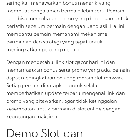
sering kali menawarkan bonus menarik yang
membuat pengalaman bermain lebih seru. Pemain
juga bisa mencoba slot demo yang disediakan untuk
berlatih sebelum bermain dengan uang asli. Hal ini
membantu pemain memahami mekanisme
permainan dan strategi yang tepat untuk
meningkatkan peluang menang.
Dengan mengetahui link slot gacor hari ini dan
memanfaatkan bonus serta promo yang ada, pemain
dapat meningkatkan peluang meraih slot maxwin.
Setiap pemain diharapkan untuk selalu
memperhatikan update terbaru mengenai link dan
promo yang ditawarkan, agar tidak ketinggalan
kesempatan untuk bermain di slot online dengan
keuntungan maksimal.
Demo Slot dan