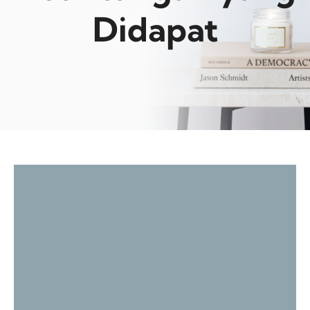
Didapat