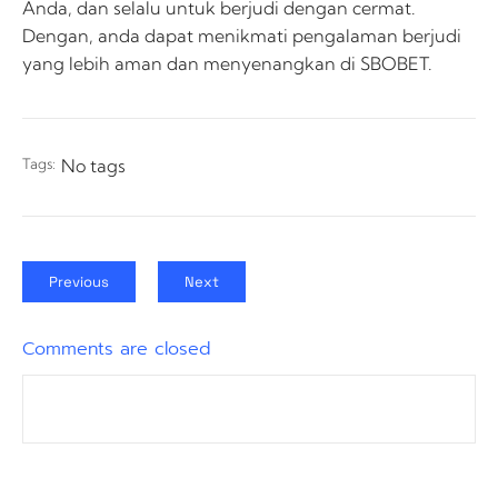
Anda, dan selalu untuk berjudi dengan cermat.
Dengan, anda dapat menikmati pengalaman berjudi
yang lebih aman dan menyenangkan di SBOBET.
Tags:
No tags
Previous
Next
Comments are closed