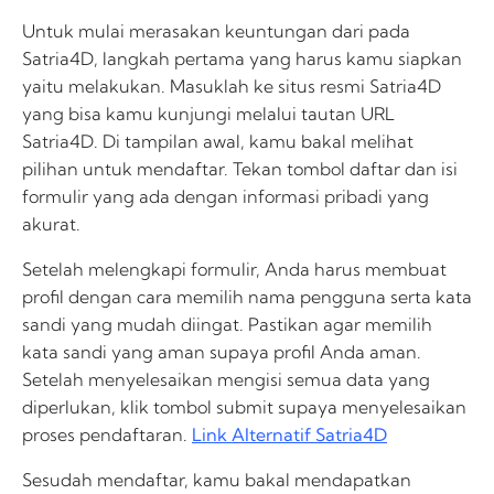
Untuk mulai merasakan keuntungan dari pada
Satria4D, langkah pertama yang harus kamu siapkan
yaitu melakukan. Masuklah ke situs resmi Satria4D
yang bisa kamu kunjungi melalui tautan URL
Satria4D. Di tampilan awal, kamu bakal melihat
pilihan untuk mendaftar. Tekan tombol daftar dan isi
formulir yang ada dengan informasi pribadi yang
akurat.
Setelah melengkapi formulir, Anda harus membuat
profil dengan cara memilih nama pengguna serta kata
sandi yang mudah diingat. Pastikan agar memilih
kata sandi yang aman supaya profil Anda aman.
Setelah menyelesaikan mengisi semua data yang
diperlukan, klik tombol submit supaya menyelesaikan
proses pendaftaran.
Link Alternatif Satria4D
Sesudah mendaftar, kamu bakal mendapatkan