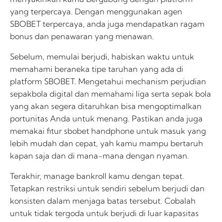
yang terpercaya. Dengan menggunakan agen
SBOBET terpercaya, anda juga mendapatkan ragam
bonus dan penawaran yang menawan.
Sebelum, memulai berjudi, habiskan waktu untuk
memahami beraneka tipe taruhan yang ada di
platform SBOBET. Mengetahui mechanism perjudian
sepakbola digital dan memahami liga serta sepak bola
yang akan segera ditaruhkan bisa mengoptimalkan
portunitas Anda untuk menang. Pastikan anda juga
memakai fitur sbobet handphone untuk masuk yang
lebih mudah dan cepat, yah kamu mampu bertaruh
kapan saja dan di mana-mana dengan nyaman.
Terakhir, manage bankroll kamu dengan tepat.
Tetapkan restriksi untuk sendiri sebelum berjudi dan
konsisten dalam menjaga batas tersebut. Cobalah
untuk tidak tergoda untuk berjudi di luar kapasitas