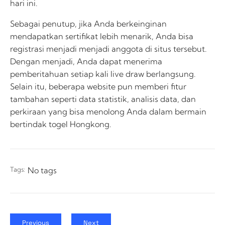
hari ini.
Sebagai penutup, jika Anda berkeinginan
mendapatkan sertifikat lebih menarik, Anda bisa
registrasi menjadi menjadi anggota di situs tersebut.
Dengan menjadi, Anda dapat menerima
pemberitahuan setiap kali live draw berlangsung.
Selain itu, beberapa website pun memberi fitur
tambahan seperti data statistik, analisis data, dan
perkiraan yang bisa menolong Anda dalam bermain
bertindak togel Hongkong.
Tags:
No tags
Previous
Next