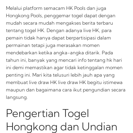
Melalui platform semacam HK Pools dan juga
Hongkong Pools, penggemar togel dapat dengan
mudah secara mudah mengakses berita terbaru
tentang togel HK. Dengan adanya live HK, para
pemain tidak hanya dapat berpartisipasi dalam
permainan tetapi juga merasakan momen
mendebarkan ketika angka-angka ditarik. Pada
tahun ini, banyak yang mencari info tentang hk hari
ini demi memastikan agar tidak ketinggalan momen
penting ini. Mari kita telusuri lebih jauh apa yang
membuat live draw HK live draw HK begitu istimewa
maupun dan bagaimana cara ikut pengundian secara
langsung.
Pengertian Togel
Hongkong dan Undian