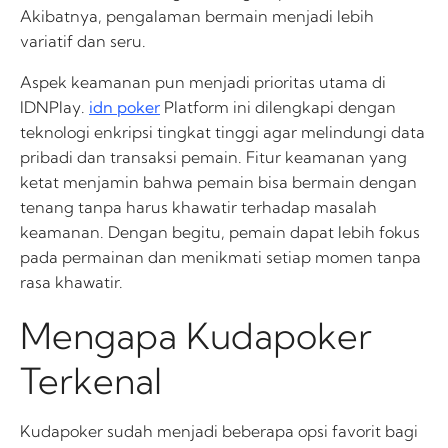
Akibatnya, pengalaman bermain menjadi lebih
variatif dan seru.
Aspek keamanan pun menjadi prioritas utama di
IDNPlay.
idn poker
Platform ini dilengkapi dengan
teknologi enkripsi tingkat tinggi agar melindungi data
pribadi dan transaksi pemain. Fitur keamanan yang
ketat menjamin bahwa pemain bisa bermain dengan
tenang tanpa harus khawatir terhadap masalah
keamanan. Dengan begitu, pemain dapat lebih fokus
pada permainan dan menikmati setiap momen tanpa
rasa khawatir.
Mengapa Kudapoker
Terkenal
Kudapoker sudah menjadi beberapa opsi favorit bagi