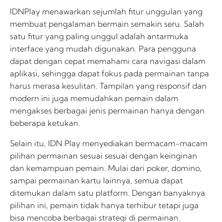
IDNPlay menawarkan sejumlah fitur unggulan yang
membuat pengalaman bermain semakin seru. Salah
satu fitur yang paling unggul adalah antarmuka
interface yang mudah digunakan. Para pengguna
dapat dengan cepat memahami cara navigasi dalam
aplikasi, sehingga dapat fokus pada permainan tanpa
harus merasa kesulitan. Tampilan yang responsif dan
modern ini juga memudahkan pemain dalam
mengakses berbagai jenis permainan hanya dengan
beberapa ketukan.
Selain itu, IDN Play menyediakan bermacam-macam
pilihan permainan sesuai sesuai dengan keinginan
dan kemampuan pemain. Mulai dari poker, domino,
sampai permainan kartu lainnya, semua dapat
ditemukan dalam satu platform. Dengan banyaknya
pilihan ini, pemain tidak hanya terhibur tetapi juga
bisa mencoba berbagai strategi di permainan.