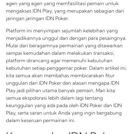
agen yang agen yang memfasilitasi pemain untuk
mengakses IDN Play, yang merupakan sebagian dari
jaringan jaringan IDN Poker.
Platform ini menyimpan sejumlah kelebihan yang
menjadikannya unggul dari dengan para pesaingnya.
Mulai dari beragamnya permainan yang ditawarkan
sampai kemudahan dalam melakukan transaksi,
platform dirancang agar memenuhi kebutuhan
kebutuhan setiap penggemar poker. Dalam artikel ini,
kita semua akan membahas membicarakan fitur
unggulan dari IDN Poker dan alasan mengapa IDN
Play jadi pilihan utama banyak pemain. Mari kita
semua ekspolorasi lebih dalam lagi tentang
keunggulan yang ada pada oleh IDN Poker dan IDN
Play, serta saran untuk Anda yang ingin bergabung
dalam keseruan permainan ini.