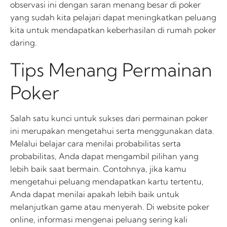
observasi ini dengan saran menang besar di poker
yang sudah kita pelajari dapat meningkatkan peluang
kita untuk mendapatkan keberhasilan di rumah poker
daring.
Tips Menang Permainan
Poker
Salah satu kunci untuk sukses dari permainan poker
ini merupakan mengetahui serta menggunakan data.
Melalui belajar cara menilai probabilitas serta
probabilitas, Anda dapat mengambil pilihan yang
lebih baik saat bermain. Contohnya, jika kamu
mengetahui peluang mendapatkan kartu tertentu,
Anda dapat menilai apakah lebih baik untuk
melanjutkan game atau menyerah. Di website poker
online, informasi mengenai peluang sering kali