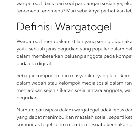
warga togel, baik dari segi pandangan sosialnya, e
fenomena fenomena? Mari sebaiknya perhatikan lebih
Definisi Wargatogel
Wargatogel merupakan istilah yang sering digunaka
yaitu sebuah jenis perjudian yang populer dalam be
dalam membesarkan peluang anggota pada kompetisi 
pada era digital.
Sebagai komponen dari masyarakat yang luas, komuni
dalam wadah atau kelompok media sosial dalam rangk
menjadikan sejenis ikatan sosial antara anggota, w
perjudian.
Namun, partisipasi dalam wargatogel tidak lepas 
yang dapat menimbulkan masalah sosial, seperti ke
komunitas togel justru memberi sesuatu keenakan