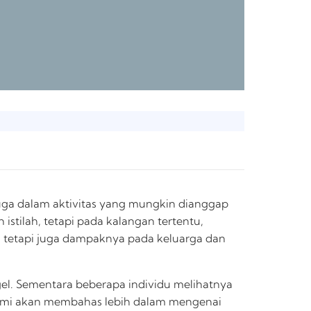
juga dalam aktivitas yang mungkin dianggap
istilah, tetapi pada kalangan tertentu,
u, tetapi juga dampaknya pada keluarga dan
el. Sementara beberapa individu melihatnya
i, kami akan membahas lebih dalam mengenai