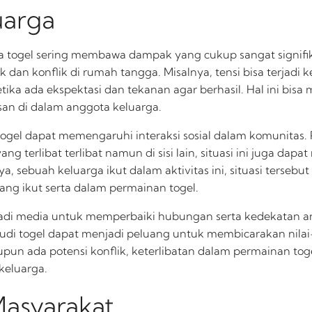
uarga
ga togel sering membawa dampak yang cukup sangat signifik
 dan konflik di rumah tangga. Misalnya, tensi bisa terjadi 
ka ada ekspektasi dan tekanan agar berhasil. Hal ini bis
an di dalam anggota keluarga.
a togel dapat memengaruhi interaksi sosial dalam komunitas
 terlibat terlibat namun di sisi lain, situasi ini juga da
a, sebuah keluarga ikut dalam aktivitas ini, situasi terseb
g ikut serta dalam permainan togel.
menjadi media untuk memperbaiki hubungan serta kedekatan 
di togel dapat menjadi peluang untuk membicarakan nilai-
aupun ada potensi konflik, keterlibatan dalam permainan tog
keluarga.
asyarakat