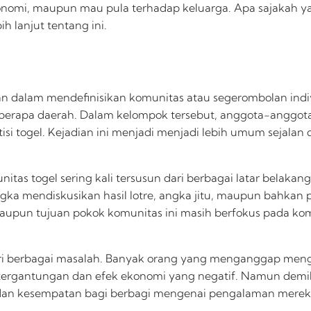
konomi, maupun mau pula terhadap keluarga. Apa sajakah ya
 lanjut tentang ini.
n dalam mendefinisikan komunitas atau segerombolan indivi
berapa daerah. Dalam kelompok tersebut, anggota-anggotany
togel. Kejadian ini menjadi menjadi lebih umum sejalan d
tas togel sering kali tersusun dari berbagai latar belaka
a mendiskusikan hasil lotre, angka jitu, maupun bahkan pen
alaupun tujuan pokok komunitas ini masih berfokus pada kom
dari berbagai masalah. Banyak orang yang menganggap men
tergantungan dan efek ekonomi yang negatif. Namun demiki
 dan kesempatan bagi berbagi mengenai pengalaman merek