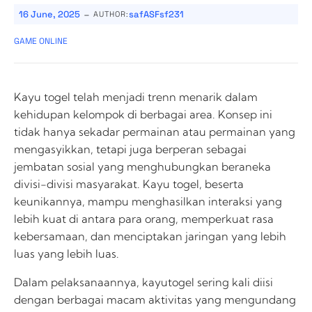
-
16 June, 2025
safASFsf231
AUTHOR:
GAME ONLINE
Kayu togel telah menjadi trenn menarik dalam
kehidupan kelompok di berbagai area. Konsep ini
tidak hanya sekadar permainan atau permainan yang
mengasyikkan, tetapi juga berperan sebagai
jembatan sosial yang menghubungkan beraneka
divisi-divisi masyarakat. Kayu togel, beserta
keunikannya, mampu menghasilkan interaksi yang
lebih kuat di antara para orang, memperkuat rasa
kebersamaan, dan menciptakan jaringan yang lebih
luas yang lebih luas.
Dalam pelaksanaannya, kayutogel sering kali diisi
dengan berbagai macam aktivitas yang mengundang