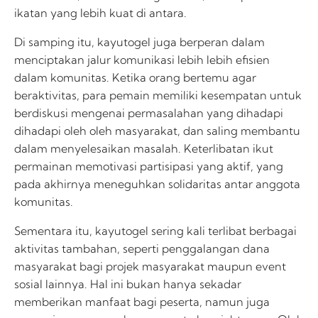
ikatan yang lebih kuat di antara.
Di samping itu, kayutogel juga berperan dalam
menciptakan jalur komunikasi lebih lebih efisien
dalam komunitas. Ketika orang bertemu agar
beraktivitas, para pemain memiliki kesempatan untuk
berdiskusi mengenai permasalahan yang dihadapi
dihadapi oleh oleh masyarakat, dan saling membantu
dalam menyelesaikan masalah. Keterlibatan ikut
permainan memotivasi partisipasi yang aktif, yang
pada akhirnya meneguhkan solidaritas antar anggota
komunitas.
Sementara itu, kayutogel sering kali terlibat berbagai
aktivitas tambahan, seperti penggalangan dana
masyarakat bagi projek masyarakat maupun event
sosial lainnya. Hal ini bukan hanya sekadar
memberikan manfaat bagi peserta, namun juga