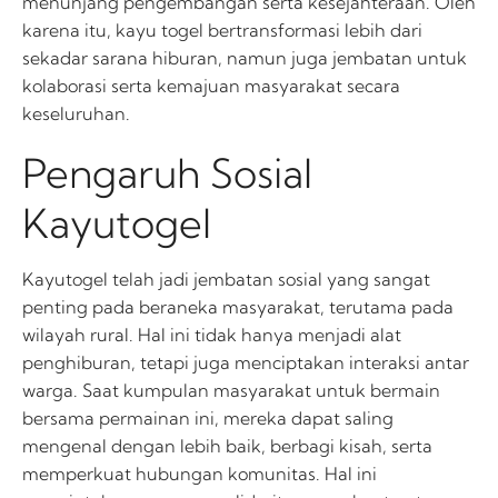
menunjang pengembangan serta kesejahteraan. Oleh
karena itu, kayu togel bertransformasi lebih dari
sekadar sarana hiburan, namun juga jembatan untuk
kolaborasi serta kemajuan masyarakat secara
keseluruhan.
Pengaruh Sosial
Kayutogel
Kayutogel telah jadi jembatan sosial yang sangat
penting pada beraneka masyarakat, terutama pada
wilayah rural. Hal ini tidak hanya menjadi alat
penghiburan, tetapi juga menciptakan interaksi antar
warga. Saat kumpulan masyarakat untuk bermain
bersama permainan ini, mereka dapat saling
mengenal dengan lebih baik, berbagi kisah, serta
memperkuat hubungan komunitas. Hal ini