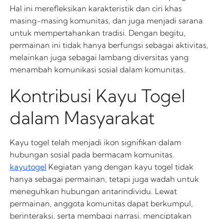
Hal ini merefleksikan karakteristik dan ciri khas
masing-masing komunitas, dan juga menjadi sarana
untuk mempertahankan tradisi. Dengan begitu,
permainan ini tidak hanya berfungsi sebagai aktivitas,
melainkan juga sebagai lambang diversitas yang
menambah komunikasi sosial dalam komunitas.
Kontribusi Kayu Togel
dalam Masyarakat
Kayu togel telah menjadi ikon signifikan dalam
hubungan sosial pada bermacam komunitas.
kayutogel
Kegiatan yang dengan kayu togel tidak
hanya sebagai permainan, tetapi juga wadah untuk
meneguhkan hubungan antarindividu. Lewat
permainan, anggota komunitas dapat berkumpul,
berinteraksi, serta membagi narrasi, menciptakan