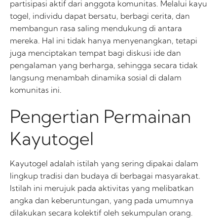
partisipasi aktif dari anggota komunitas. Melalui kayu
togel, individu dapat bersatu, berbagi cerita, dan
membangun rasa saling mendukung di antara
mereka. Hal ini tidak hanya menyenangkan, tetapi
juga menciptakan tempat bagi diskusi ide dan
pengalaman yang berharga, sehingga secara tidak
langsung menambah dinamika sosial di dalam
komunitas ini.
Pengertian Permainan
Kayutogel
Kayutogel adalah istilah yang sering dipakai dalam
lingkup tradisi dan budaya di berbagai masyarakat.
Istilah ini merujuk pada aktivitas yang melibatkan
angka dan keberuntungan, yang pada umumnya
dilakukan secara kolektif oleh sekumpulan orang.