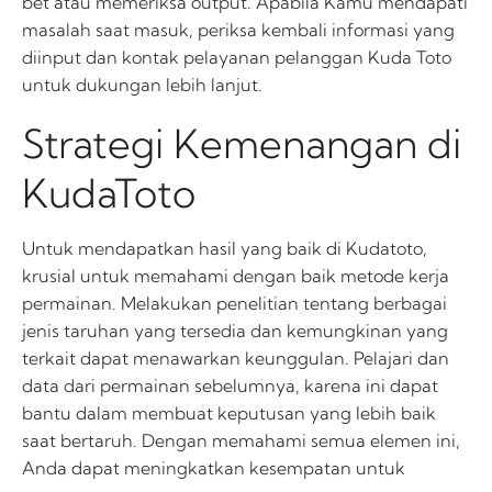
bet atau memeriksa output. Apabila Kamu mendapati
masalah saat masuk, periksa kembali informasi yang
diinput dan kontak pelayanan pelanggan Kuda Toto
untuk dukungan lebih lanjut.
Strategi Kemenangan di
KudaToto
Untuk mendapatkan hasil yang baik di Kudatoto,
krusial untuk memahami dengan baik metode kerja
permainan. Melakukan penelitian tentang berbagai
jenis taruhan yang tersedia dan kemungkinan yang
terkait dapat menawarkan keunggulan. Pelajari dan
data dari permainan sebelumnya, karena ini dapat
bantu dalam membuat keputusan yang lebih baik
saat bertaruh. Dengan memahami semua elemen ini,
Anda dapat meningkatkan kesempatan untuk