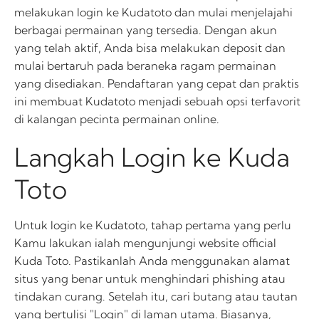
melakukan login ke Kudatoto dan mulai menjelajahi
berbagai permainan yang tersedia. Dengan akun
yang telah aktif, Anda bisa melakukan deposit dan
mulai bertaruh pada beraneka ragam permainan
yang disediakan. Pendaftaran yang cepat dan praktis
ini membuat Kudatoto menjadi sebuah opsi terfavorit
di kalangan pecinta permainan online.
Langkah Login ke Kuda
Toto
Untuk login ke Kudatoto, tahap pertama yang perlu
Kamu lakukan ialah mengunjungi website official
Kuda Toto. Pastikanlah Anda menggunakan alamat
situs yang benar untuk menghindari phishing atau
tindakan curang. Setelah itu, cari butang atau tautan
yang bertulisi "Login" di laman utama. Biasanya,