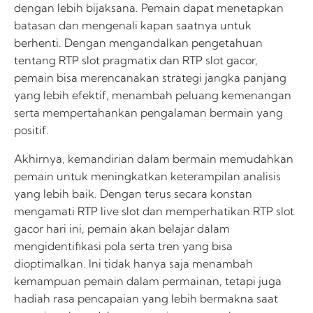
dengan lebih bijaksana. Pemain dapat menetapkan
batasan dan mengenali kapan saatnya untuk
berhenti. Dengan mengandalkan pengetahuan
tentang RTP slot pragmatix dan RTP slot gacor,
pemain bisa merencanakan strategi jangka panjang
yang lebih efektif, menambah peluang kemenangan
serta mempertahankan pengalaman bermain yang
positif.
Akhirnya, kemandirian dalam bermain memudahkan
pemain untuk meningkatkan keterampilan analisis
yang lebih baik. Dengan terus secara konstan
mengamati RTP live slot dan memperhatikan RTP slot
gacor hari ini, pemain akan belajar dalam
mengidentifikasi pola serta tren yang bisa
dioptimalkan. Ini tidak hanya saja menambah
kemampuan pemain dalam permainan, tetapi juga
hadiah rasa pencapaian yang lebih bermakna saat