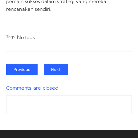
pemain sukses dalam strategi yang mereka
rencanakan sendiri.
Tags:
No tags
Previous
Next
Comments are closed