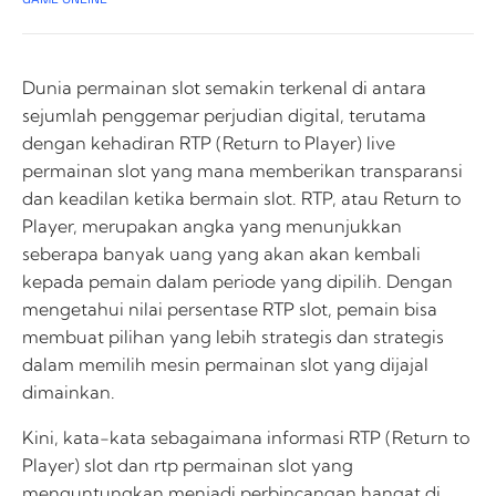
Dunia permainan slot semakin terkenal di antara
sejumlah penggemar perjudian digital, terutama
dengan kehadiran RTP (Return to Player) live
permainan slot yang mana memberikan transparansi
dan keadilan ketika bermain slot. RTP, atau Return to
Player, merupakan angka yang menunjukkan
seberapa banyak uang yang akan akan kembali
kepada pemain dalam periode yang dipilih. Dengan
mengetahui nilai persentase RTP slot, pemain bisa
membuat pilihan yang lebih strategis dan strategis
dalam memilih mesin permainan slot yang dijajal
dimainkan.
Kini, kata-kata sebagaimana informasi RTP (Return to
Player) slot dan rtp permainan slot yang
menguntungkan menjadi perbincangan hangat di