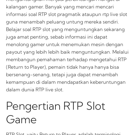
kalangan gamer. Banyak yang mencari mencari
informasi soal RTP slot pragmatik ataupun rtp live slot
guna menambah peluang untung mereka sendiri.
Belajar soal RTP slot yang menguntungkan sekarang
juga amat penting, sebab informasi ini dapat
menolong gamer untuk menemukan mesin dengan
payout yang lebih lebih baik menguntungkan. Melalui
membangun pemahaman terhadap mengetahui RTP
(Return to Player), pemain tidak hanya hanya bisa
bersenang-senang, tetapi juga dapat menambah
kemampuan di dalam mendapatkan keberuntungan
dalam dunia RTP live slot.
Pengertian RTP Slot
Game
RTP Slot, yaitu Return to Player, adalah terminologi