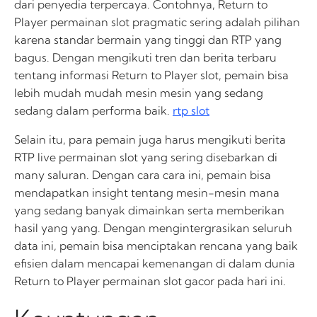
dari penyedia terpercaya. Contohnya, Return to
Player permainan slot pragmatic sering adalah pilihan
karena standar bermain yang tinggi dan RTP yang
bagus. Dengan mengikuti tren dan berita terbaru
tentang informasi Return to Player slot, pemain bisa
lebih mudah mudah mesin mesin yang sedang
sedang dalam performa baik.
rtp slot
Selain itu, para pemain juga harus mengikuti berita
RTP live permainan slot yang sering disebarkan di
many saluran. Dengan cara cara ini, pemain bisa
mendapatkan insight tentang mesin-mesin mana
yang sedang banyak dimainkan serta memberikan
hasil yang yang. Dengan mengintergrasikan seluruh
data ini, pemain bisa menciptakan rencana yang baik
efisien dalam mencapai kemenangan di dalam dunia
Return to Player permainan slot gacor pada hari ini.