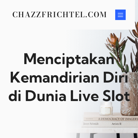
Skip
to
CHAZZFRICHTEL.COM
content
Menciptakan
Kemandirian Diri
di Dunia Live Slot